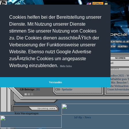
06.Aug.2026 , 23:48 Uhr
Optionen:
Cookies helfen bei der Bereitstellung unserer
Dienste. Mit Nutzung unserer Dienste
stimmen Sie unserer Nutzung von Cookies
zu. Die Cookies dienen ausschlieÃŸlich der
Verbesserung der Funktionsweise unserer
Website. Ebenso nutzt Google Advertise
zusÃ¤tzliche Cookies um angepasste
Registration
-
Suche
-
News Archiv
-
Artikel
Werbung einzublenden.
Mehr Infos
Besucher:
44425263
CS -
SniperWar Server
Goodbye 2025 – Wi
Gespielte Wars:
803
TF2 -
by Server-United.de
SofaDaddler goes T.
Verstanden
User online:
20
CS -
FunYard
40 Mio. Beuscher !..
Benutzer:
618
CS -
Mansion Server
Frohe Weihnachten!
GB-Beiträge:
285
CSS -
Spelunke
Unser Adventskalen
Kein War eingetragen
IsF-Hp
News
>