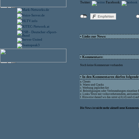
Twitter:
Facebook:
• Links zur News:
• Kommentare:
Noch keine Kommentare vorhanden
• In den Kommentaren dürfen folgende I
a. Cheats
b. Warez und Cracks
c. Werbung jeglicher Art
d. Beleidigungen oder Verleumdungen einzelner
e. Links/Texte mit volksverhetzendem, antisemit
f. Hinweise darauf wo das unter a) b) d) und e) a
Die News ist nicht mehr aktuell neue Kommenta