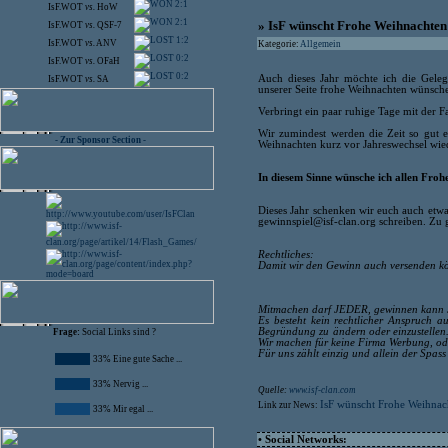
2:1
IsF.WOT
vs.
HoW
2:1
» IsF wünscht Frohe Weihnachten
IsF.WOT
vs.
QSF-7
1:2
IsF.WOT
vs.
ANV
Kategorie:
Allgemein
0:2
IsF.WOT
vs.
OFaH
0:2
Auch dieses Jahr möchte ich die Gel
IsF.WOT
vs.
SA
unserer Seite frohe Weihnachten wünsch
Verbringt ein paar ruhige Tage mit der Fa
Wir zumindest werden die Zeit so gut 
- Zur Sponsor Section -
Weihnachten kurz vor Jahreswechsel wie
In diesem Sinne wünsche ich allen Froh
Dieses Jahr schenken wir euch auch etwa
gewinnspiel@isf-clan.org schreiben. Zu 
Rechtliches:
Damit wir den Gewinn auch versenden kön
Mitmachen darf JEDER, gewinnen kann
Es besteht kein rechtlicher Anspruch a
Begründung zu ändern oder einzustellen.
Frage:
Social Links sind ?
Wir machen für keine Firma Werbung, oder
Für uns zählt einzig und allein der Spas
33% Eine gute Sache ...
33% Nervig ...
Quelle:
www.isf-clan.com
IsF wünscht Frohe Weihnac
Link zur News:
33% Mir egal ...
• Social Networks: