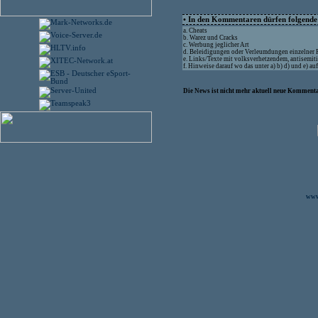
• In den Kommentaren dürfen folgende I
a. Cheats
b. Warez und Cracks
c. Werbung jeglicher Art
d. Beleidigungen oder Verleumdungen einzelner
e. Links/Texte mit volksverhetzendem, antisemit
f. Hinweise darauf wo das unter a) b) d) und e) a
Die News ist nicht mehr aktuell neue Kommenta
www.