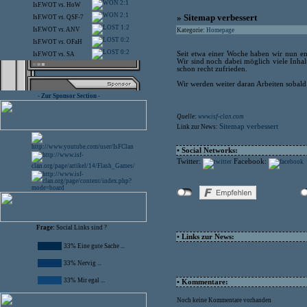
2:1
IsF.WOT
vs.
HoW
2:1
» Sitemap verbessert
IsF.WOT
vs.
QSF-7
1:2
IsF.WOT
vs.
ANV
Kategorie:
Homepage
0:2
IsF.WOT
vs.
OFaH
0:2
Seit etwa einer Woche haben wir nun end
IsF.WOT
vs.
SA
Wir sind noch dabei möglich viele Inhal
schon recht zufrieden.
Wir werden weiter daran Arbeiten sobald 
- Zur Sponsor Section -
Quelle:
www.isf-clan.com
Sitemap verbessert
Link zur News:
• Social Networks:
Twitter:
Facebook:
Frage:
Social Links sind ?
• Links zur News:
33% Eine gute Sache ...
33% Nervig ...
33% Mir egal ...
• Kommentare:
Noch keine Kommentare vorhanden