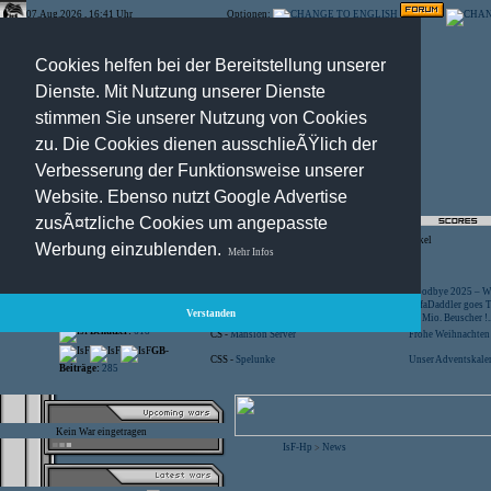
07.Aug.2026 , 16:41 Uhr
Optionen:
Cookies helfen bei der Bereitstellung unserer
Dienste. Mit Nutzung unserer Dienste
stimmen Sie unserer Nutzung von Cookies
zu. Die Cookies dienen ausschlieÃŸlich der
Verbesserung der Funktionsweise unserer
Website. Ebenso nutzt Google Advertise
zusÃ¤tzliche Cookies um angepasste
Registration
-
Suche
-
News Archiv
-
Artikel
Werbung einzublenden.
Mehr Infos
Besucher:
44433614
CS -
SniperWar Server
Goodbye 2025 – Wi
Gespielte Wars:
803
TF2 -
by Server-United.de
SofaDaddler goes T.
Verstanden
User online:
19
CS -
FunYard
40 Mio. Beuscher !..
Benutzer:
618
CS -
Mansion Server
Frohe Weihnachten!
GB-
CSS -
Spelunke
Unser Adventskalen
Beiträge:
285
Kein War eingetragen
IsF-Hp
News
>