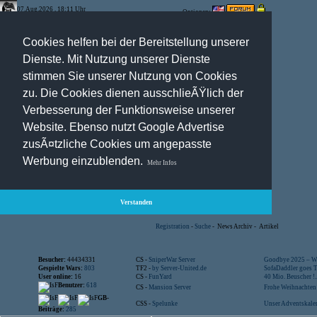
07.Aug.2026 , 18:11 Uhr
Optionen:
Cookies helfen bei der Bereitstellung unserer
Dienste. Mit Nutzung unserer Dienste
stimmen Sie unserer Nutzung von Cookies
zu. Die Cookies dienen ausschlieÃŸlich der
Verbesserung der Funktionsweise unserer
Website. Ebenso nutzt Google Advertise
zusÃ¤tzliche Cookies um angepasste
Werbung einzublenden.
Mehr Infos
Verstanden
Registration
-
Suche
-
News Archiv
-
Artikel
Besucher:
44434331
CS -
SniperWar Server
Goodbye 2025 – Wi
Gespielte Wars:
803
TF2 -
by Server-United.de
SofaDaddler goes T.
User online:
16
CS -
FunYard
40 Mio. Beuscher !..
Benutzer:
618
CS -
Mansion Server
Frohe Weihnachten!
GB-
CSS -
Spelunke
Unser Adventskalen
Beiträge:
285