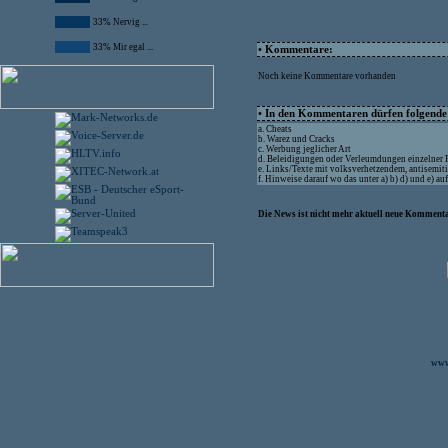
33% Nervig ...
33% Mir egal ...
• Kommentare:
Noch keine Kommentare vorhanden
• In den Kommentaren dürfen folgende I
a. Cheats
b. Warez und Cracks
c. Werbung jeglicher Art
d. Beleidigungen oder Verleumdungen einzelner
e. Links/Texte mit volksverhetzendem, antisemit
f. Hinweise darauf wo das unter a) b) d) und e) a
Die News ist nicht mehr aktuell neue Kommenta
www.