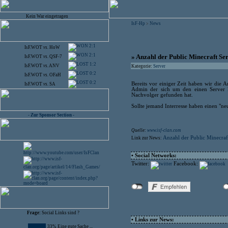
Kein War eingetragen
IsF-Hp
News
>
2:1
IsF.WOT
vs.
HoW
2:1
» Anzahl der Public Minecraft Se
IsF.WOT
vs.
QSF-7
1:2
IsF.WOT
vs.
ANV
Kategorie:
Server
0:2
IsF.WOT
vs.
OFaH
0:2
Bereits vor einiger Zeit haben wir die A
IsF.WOT
vs.
SA
Admin der sich um den einen Server k
Nachvolger gefunden hat.
Sollte jemand Interresse haben einen "ne
- Zur Sponsor Section -
Quelle:
www.isf-clan.com
Anzahl der Public Minecraft
Link zur News:
• Social Networks:
Twitter:
Facebook:
Frage:
Social Links sind ?
• Links zur News:
33% Eine gute Sache ...