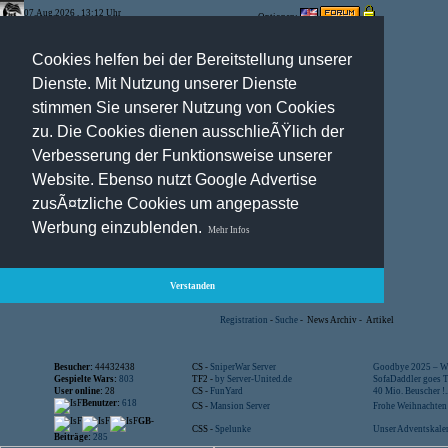
07.Aug.2026 , 13:12 Uhr
Optionen:
Cookies helfen bei der Bereitstellung unserer
Dienste. Mit Nutzung unserer Dienste
stimmen Sie unserer Nutzung von Cookies
zu. Die Cookies dienen ausschlieÃŸlich der
Verbesserung der Funktionsweise unserer
Website. Ebenso nutzt Google Advertise
zusÃ¤tzliche Cookies um angepasste
Werbung einzublenden.
Mehr Infos
Verstanden
Registration
-
Suche
-
News Archiv
-
Artikel
Besucher:
44432438
CS -
SniperWar Server
Goodbye 2025 – Wi
Gespielte Wars:
803
TF2 -
by Server-United.de
SofaDaddler goes T.
User online:
28
CS -
FunYard
40 Mio. Beuscher !..
Benutzer:
618
CS -
Mansion Server
Frohe Weihnachten!
GB-
CSS -
Spelunke
Unser Adventskalen
Beiträge:
285