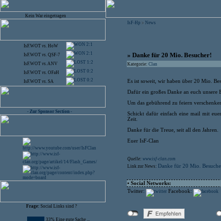
Kein War eingetragen
IsF-Hp
News
>
2:1
IsF.WOT
vs.
HoW
2:1
» Danke für 20 Mio. Besucher!
IsF.WOT
vs.
QSF-7
1:2
IsF.WOT
vs.
ANV
Kategorie:
Clan
0:2
IsF.WOT
vs.
OFaH
0:2
Es ist soweit, wir haben über 20 Mio. Bes
IsF.WOT
vs.
SA
Dafür ein großes Danke an euch unsere 
Um das gebührend zu feiern verschenken 
- Zur Sponsor Section -
Schickt dafür einfach eine mail mit eu
Zeit.
Danke für die Treue, seit all den Jahren.
Euer IsF-Clan
Quelle:
www.isf-clan.com
Danke für 20 Mio. Besuche
Link zur News:
• Social Networks:
Twitter:
Facebook:
Frage:
Social Links sind ?
33% Eine gute Sache ...