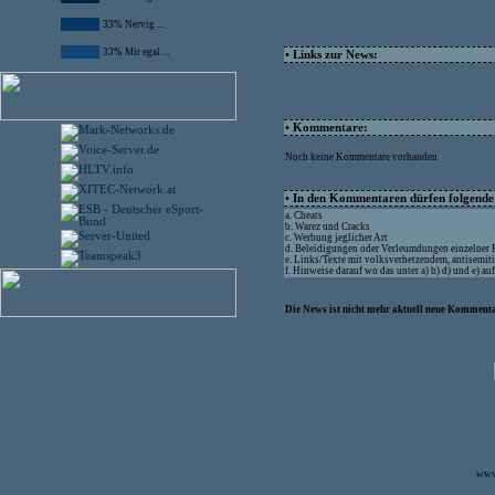
33% Nervig ...
33% Mir egal ...
• Links zur News:
• Kommentare:
Noch keine Kommentare vorhanden
• In den Kommentaren dürfen folgende I
a. Cheats
b. Warez und Cracks
c. Werbung jeglicher Art
d. Beleidigungen oder Verleumdungen einzelner
e. Links/Texte mit volksverhetzendem, antisemit
f. Hinweise darauf wo das unter a) b) d) und e) a
Die News ist nicht mehr aktuell neue Kommenta
www.