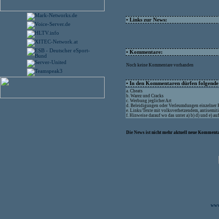
• Links zur News:
• Kommentare:
Noch keine Kommentare vorhanden
• In den Kommentaren dürfen folgende I
a. Cheats
b. Warez und Cracks
c. Werbung jeglicher Art
d. Beleidigungen oder Verleumdungen einzelner
e. Links/Texte mit volksverhetzendem, antisemit
f. Hinweise darauf wo das unter a) b) d) und e) a
Die News ist nicht mehr aktuell neue Kommenta
www.