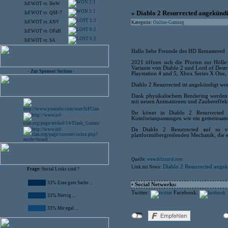
2:1
IsF.WOT
vs.
HoW
2:1
» Diablo 2 Resurrected angekünd
IsF.WOT
vs.
QSF-7
1:2
IsF.WOT
vs.
ANV
Kategorie:
Online-Gaming
0:2
IsF.WOT
vs.
OFaH
0:2
IsF.WOT
vs.
SA
Hallo liebe Freunde des HD Remastered
2021 öffnen sich die Pforten zur Hölle:
Variante von Diablo 2 und Lord of Destr
- Zur Sponsor Section -
Playstation 4 und 5, Xbox Series X One,
Diablo 2 Resurrected ist angekündigt wor
Dank physikalischem Rendering werden d
mit neuen Animationen und Zaubereffekte
Ihr könnt in Diablo 2 Resurrected 
Komfortanpassungen wie ein gemeinsames
Da Diablo 2 Resurrected auf so vie
plattformübergreifenden Mechanik, die es
Quelle:
www.blizzard.com
Diablo 2 Resurrected ange
Link zur News:
Frage:
Social Links sind ?
33% Eine gute Sache ...
• Social Networks:
Twitter:
Facebook:
33% Nervig ...
33% Mir egal ...