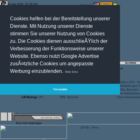
06.Aug.2026 , 02:39 Uhr
Optionen:
Cookies helfen bei der Bereitstellung unserer
Dienste. Mit Nutzung unserer Dienste
stimmen Sie unserer Nutzung von Cookies
zu. Die Cookies dienen ausschlieÃŸlich der
Verbesserung der Funktionsweise unserer
Website. Ebenso nutzt Google Advertise
zusÃ¤tzliche Cookies um angepasste
Registration
-
Suche
-
News Archiv
-
Artikel
Werbung einzublenden.
Mehr Infos
Besucher:
44416586
CS -
SniperWar Server
Goodbye 2025 – Wi
Gespielte Wars:
803
TF2 -
by Server-United.de
SofaDaddler goes T.
Verstanden
User online:
18
CS -
FunYard
40 Mio. Beuscher !..
Benutzer:
618
CS -
Mansion Server
Frohe Weihnachten!
GB-Beiträge:
285
CSS -
Spelunke
Unser Adventskalen
Kein War eingetragen
IsF-Hp
News
>