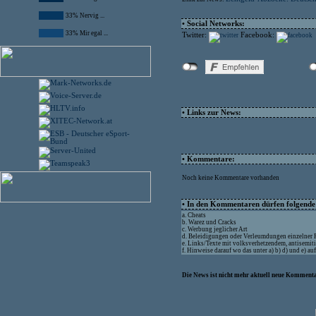
33% Nervig ...
• Social Networks:
33% Mir egal ...
Twitter:
Facebook:
• Links zur News:
• Kommentare:
Noch keine Kommentare vorhanden
• In den Kommentaren dürfen folgende I
a. Cheats
b. Warez und Cracks
c. Werbung jeglicher Art
d. Beleidigungen oder Verleumdungen einzelner
e. Links/Texte mit volksverhetzendem, antisemit
f. Hinweise darauf wo das unter a) b) d) und e) a
Die News ist nicht mehr aktuell neue Kommenta