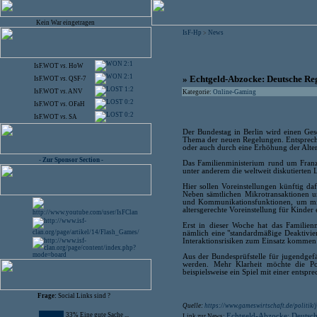
Kein War eingetragen
IsF-Hp
News
>
2:1
IsF.WOT
vs.
HoW
2:1
» Echtgeld-Abzocke: Deutsche Re
IsF.WOT
vs.
QSF-7
1:2
IsF.WOT
vs.
ANV
Kategorie:
Online-Gaming
0:2
IsF.WOT
vs.
OFaH
0:2
IsF.WOT
vs.
SA
Der Bundestag in Berlin wird einen Ge
Thema der neuen Regelungen. Entsprech
oder auch durch eine Erhöhung der Alte
- Zur Sponsor Section -
Das Familienministerium rund um Fran
unter anderem die weltweit diskutierte
Hier sollen Voreinstellungen künftig da
Neben sämtlichen Mikrotransaktionen 
und Kommunikationsfunktionen, um mi
altersgerechte Voreinstellung für Kinder
Erst in dieser Woche hat das Famili
nämlich eine "standardmäßige Deaktivier
Interaktionsrisiken zum Einsatz komme
Aus der Bundesprüfstelle für jugendge
werden. Mehr Klarheit möchte die Pol
beispielsweise ein Spiel mit einer entsp
Frage:
Social Links sind ?
Quelle:
https://www.gameswirtschaft.de/politik/
33% Eine gute Sache ...
Echtgeld-Abzocke: Deutsc
Link zur News: