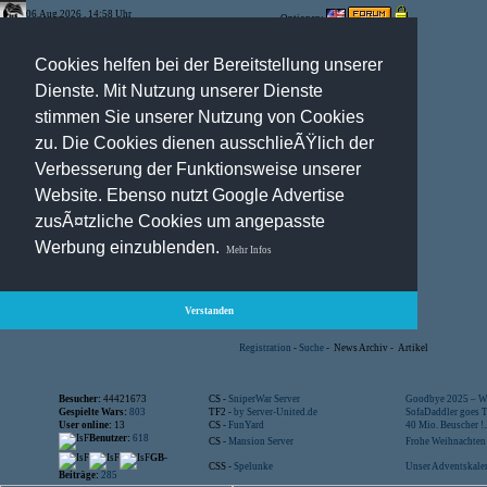
06.Aug.2026 , 14:58 Uhr
Optionen:
Cookies helfen bei der Bereitstellung unserer
Dienste. Mit Nutzung unserer Dienste
stimmen Sie unserer Nutzung von Cookies
zu. Die Cookies dienen ausschlieÃŸlich der
Verbesserung der Funktionsweise unserer
Website. Ebenso nutzt Google Advertise
zusÃ¤tzliche Cookies um angepasste
Werbung einzublenden.
Mehr Infos
Verstanden
Registration
-
Suche
-
News Archiv
-
Artikel
Besucher:
44421673
CS -
SniperWar Server
Goodbye 2025 – Wi
Gespielte Wars:
803
TF2 -
by Server-United.de
SofaDaddler goes T.
User online:
13
CS -
FunYard
40 Mio. Beuscher !..
Benutzer:
618
CS -
Mansion Server
Frohe Weihnachten!
GB-
CSS -
Spelunke
Unser Adventskalen
Beiträge:
285