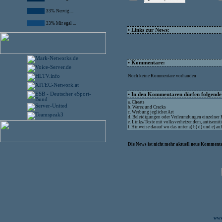
33% Nervig ...
33% Mir egal ...
• Links zur News:
• Kommentare:
Noch keine Kommentare vorhanden
• In den Kommentaren dürfen folgende I
a. Cheats
b. Warez und Cracks
c. Werbung jeglicher Art
d. Beleidigungen oder Verleumdungen einzelner
e. Links/Texte mit volksverhetzendem, antisemit
f. Hinweise darauf wo das unter a) b) d) und e) a
Die News ist nicht mehr aktuell neue Kommenta
www.