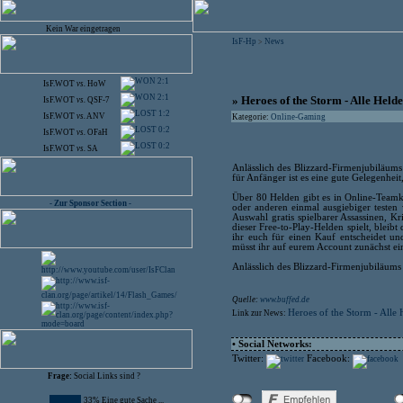
Kein War eingetragen
IsF-Hp
News
>
2:1
IsF.WOT
vs.
HoW
2:1
» Heroes of the Storm - Alle Held
IsF.WOT
vs.
QSF-7
1:2
IsF.WOT
vs.
ANV
Kategorie:
Online-Gaming
0:2
IsF.WOT
vs.
OFaH
0:2
IsF.WOT
vs.
SA
Anlässlich des Blizzard-Firmenjubiläums
für Anfänger ist es eine gute Gelegenhei
Über 80 Helden gibt es in Online-Teamk
- Zur Sponsor Section -
oder anderen einmal ausgiebiger testen 
Auswahl gratis spielbarer Assassinen, Kr
dieser Free-to-Play-Helden spielt, bleibt 
ihr euch für einen Kauf entscheidet un
müsst ihr auf eurem Account zunächst ein
Anlässlich des Blizzard-Firmenjubiläums 
Quelle:
www.buffed.de
Heroes of the Storm - Alle
Link zur News:
• Social Networks:
Twitter:
Facebook:
Frage:
Social Links sind ?
33% Eine gute Sache ...