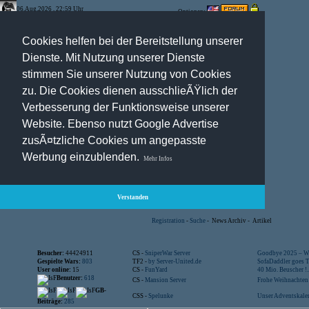
06.Aug.2026 , 22:59 Uhr
Optionen:
Cookies helfen bei der Bereitstellung unserer
Dienste. Mit Nutzung unserer Dienste
stimmen Sie unserer Nutzung von Cookies
zu. Die Cookies dienen ausschlieÃŸlich der
Verbesserung der Funktionsweise unserer
Website. Ebenso nutzt Google Advertise
zusÃ¤tzliche Cookies um angepasste
Werbung einzublenden.
Mehr Infos
Verstanden
Registration
-
Suche
-
News Archiv
-
Artikel
Besucher:
44424911
CS -
SniperWar Server
Goodbye 2025 – Wi
Gespielte Wars:
803
TF2 -
by Server-United.de
SofaDaddler goes T.
User online:
15
CS -
FunYard
40 Mio. Beuscher !..
Benutzer:
618
CS -
Mansion Server
Frohe Weihnachten!
GB-
CSS -
Spelunke
Unser Adventskalen
Beiträge:
285