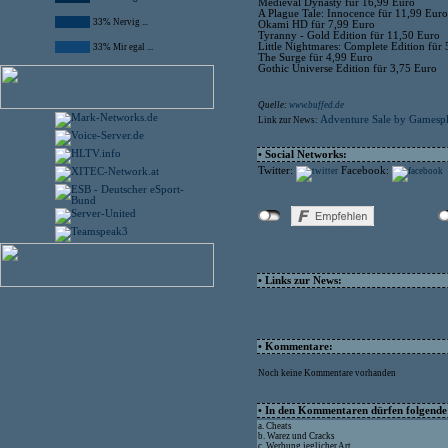
Medieval Dynasty für 16,99 Euro
A Plague Tale: Innocence für 11,99 Euro
33% Nervig ...
Okami HD für 7,99 Euro
Tyranny - Gold Edition für 11,50 Euro
Little Nightmares: Complete Edition für
33% Mir egal ...
The Surge für 4,99 Euro
Gothic Universe Edition für 3,75 Euro
Quelle:
www.buffed.de
Adventure Sale by Gamespl
Link zur News:
• Social Networks:
Twitter:
Facebook:
• Links zur News:
• Kommentare:
Noch keine Kommentare vorhanden
• In den Kommentaren dürfen folgende I
a. Cheats
b. Warez und Cracks
c. Werbung jeglicher Art