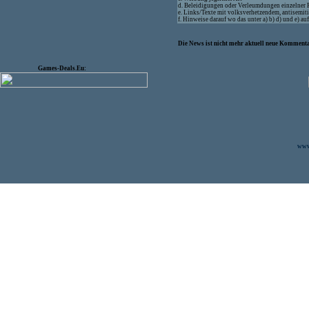
d. Beleidigungen oder Verleumdungen einzelner
e. Links/Texte mit volksverhetzendem, antisemit
f. Hinweise darauf wo das unter a) b) d) und e) a
Die News ist nicht mehr aktuell neue Kommenta
Games-Deals.Eu:
www.