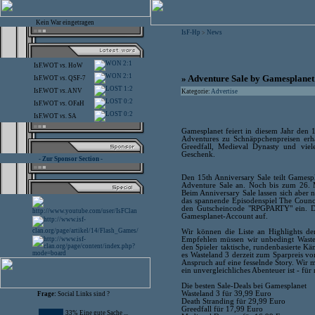
Kein War eingetragen
IsF-Hp
News
>
2:1
IsF.WOT
vs.
HoW
2:1
» Adventure Sale by Gamesplanet
IsF.WOT
vs.
QSF-7
1:2
IsF.WOT
vs.
ANV
Kategorie:
Advertise
0:2
IsF.WOT
vs.
OFaH
0:2
IsF.WOT
vs.
SA
Gamesplanet feiert in diesem Jahr den 
Adventures zu Schnäppchenpreisen erhä
Greedfall, Medieval Dynasty und viele
Geschenk.
- Zur Sponsor Section -
Den 15th Anniversary Sale teilt Games
Adventure Sale an. Noch bis zum 26. M
Beim Anniversary Sale lassen sich aber 
das spannende Episodenspiel The Counc
den Gutscheincode "RPGPARTY" ein. Das
Gamesplanet-Account auf.
Wir können die Liste an Highlights de
Empfehlen müssen wir unbedingt Wastel
den Spieler taktische, rundenbasierte 
es Wasteland 3 derzeit zum Sparpreis v
Anspruch auf eine fesselnde Story. Wir
ein unvergleichliches Abenteuer ist - f
Die besten Sale-Deals bei Gamesplanet
Wasteland 3 für 39,99 Euro
Frage:
Social Links sind ?
Death Stranding für 29,99 Euro
Greedfall für 17,99 Euro
33% Eine gute Sache ...