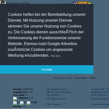
09.Aug.2026 , 11:44 Uhr
Optionen:
Cookies helfen bei der Bereitstellung unserer
Dienste. Mit Nutzung unserer Dienste
stimmen Sie unserer Nutzung von Cookies
zu. Die Cookies dienen ausschlieÃŸlich der
Verbesserung der Funktionsweise unserer
Website. Ebenso nutzt Google Advertise
zusÃ¤tzliche Cookies um angepasste
Werbung einzublenden.
Mehr Infos
Verstanden
Registration
-
Suche
-
News Archiv
-
Artikel
Besucher:
44457063
CS -
SniperWar Server
Goodbye 2025 – Wi
Gespielte Wars:
803
TF2 -
by Server-United.de
SofaDaddler goes T.
User online:
21
CS -
FunYard
40 Mio. Beuscher !..
Benutzer:
618
CS -
Mansion Server
Frohe Weihnachten!
GB-
CSS -
Spelunke
Unser Adventskalen
Beiträge:
285