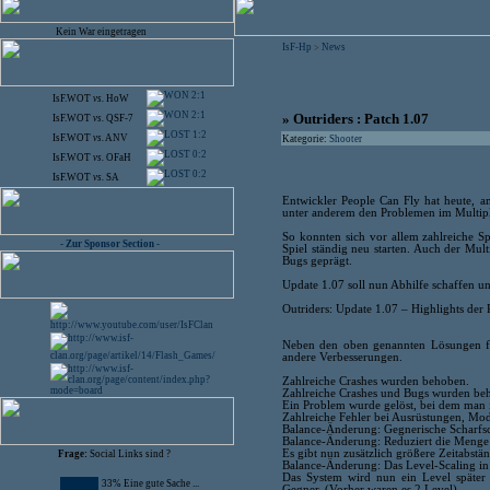
Kein War eingetragen
IsF-Hp
News
>
2:1
IsF.WOT
vs.
HoW
2:1
» Outriders : Patch 1.07
IsF.WOT
vs.
QSF-7
1:2
IsF.WOT
vs.
ANV
Kategorie:
Shooter
0:2
IsF.WOT
vs.
OFaH
0:2
IsF.WOT
vs.
SA
Entwickler People Can Fly hat heute, am
unter anderem den Problemen im Multip
So konnten sich vor allem zahlreiche 
- Zur Sponsor Section -
Spiel ständig neu starten. Auch der Mul
Bugs geprägt.
Update 1.07 soll nun Abhilfe schaffen u
Outriders: Update 1.07 – Highlights der 
Neben den oben genannten Lösungen für
andere Verbesserungen.
Zahlreiche Crashes wurden behoben.
Zahlreiche Crashes und Bugs wurden beho
Ein Problem wurde gelöst, bei dem man
Zahlreiche Fehler bei Ausrüstungen, Mod
Balance-Änderung: Gegnerische Scharfsc
Balance-Änderung: Reduziert die Menge
Es gibt nun zusätzlich größere Zeitabst
Frage:
Social Links sind ?
Balance-Änderung: Das Level-Scaling in
Das System wird nun ein Level später a
33% Eine gute Sache ...
Gegner. (Vorher waren es 2 Level)