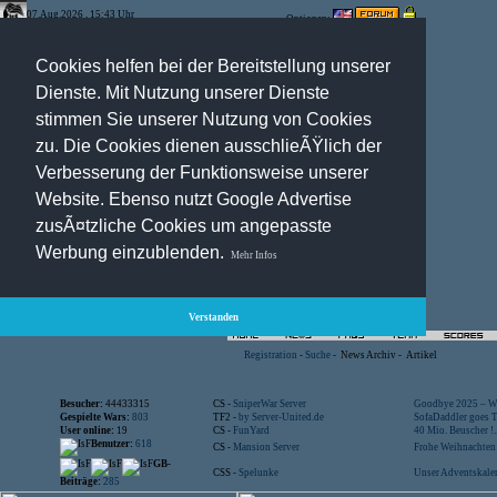
07.Aug.2026 , 15:43 Uhr
Optionen:
Cookies helfen bei der Bereitstellung unserer
Dienste. Mit Nutzung unserer Dienste
stimmen Sie unserer Nutzung von Cookies
zu. Die Cookies dienen ausschlieÃŸlich der
Verbesserung der Funktionsweise unserer
Website. Ebenso nutzt Google Advertise
zusÃ¤tzliche Cookies um angepasste
Werbung einzublenden.
Mehr Infos
Verstanden
Registration
-
Suche
-
News Archiv
-
Artikel
Besucher:
44433315
CS -
SniperWar Server
Goodbye 2025 – Wi
Gespielte Wars:
803
TF2 -
by Server-United.de
SofaDaddler goes T.
User online:
19
CS -
FunYard
40 Mio. Beuscher !..
Benutzer:
618
CS -
Mansion Server
Frohe Weihnachten!
GB-
CSS -
Spelunke
Unser Adventskalen
Beiträge:
285