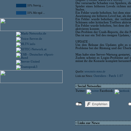
Der verursache Schaden von Spielern, die
33% Nervig ...
Spieler eines höheren Levels richten 
Stufen.
Ein Fehler wurde behoben, bei dem eine 
33% Mir egal ...
Ausrüstung ein höheres Level hat, als de
Ein Fehler wurde behoben, der verhinder
Schüssen oder kritischen Treffern aktivie
Ein Fehler wurde behoben, bei dem der S
aktivieren konnte.
Das Problem der Crash-Reports, die die 
Das ist nur ein Teil des riesigen Updates,
UPDATE :
Um den Release des Updates gibt es of
Probleme bei der Rüstung und der Überle
Man habe eine Server-Wartung gestartet,
Zudem scheint es Login-Probleme auf d
müsst ihr die Konsole komplett herunter
Quelle:
www.mein-mmo.de
Outriders : Patch 1.07
Link zur News:
• Social Networks:
Twitter:
Facebook:
• Links zur News: