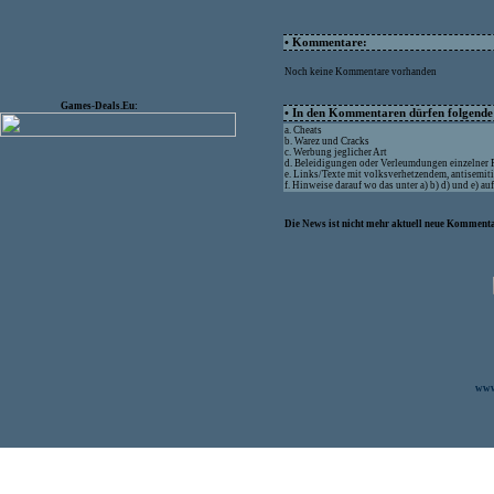
• Kommentare:
Noch keine Kommentare vorhanden
Games-Deals.Eu:
• In den Kommentaren dürfen folgende I
a. Cheats
b. Warez und Cracks
c. Werbung jeglicher Art
d. Beleidigungen oder Verleumdungen einzelner
e. Links/Texte mit volksverhetzendem, antisemit
f. Hinweise darauf wo das unter a) b) d) und e) a
Die News ist nicht mehr aktuell neue Kommenta
www.