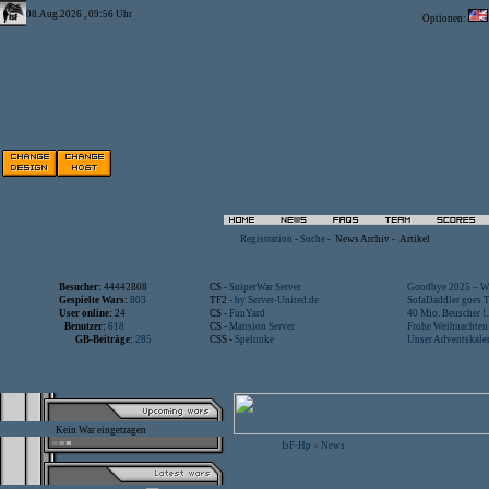
08.Aug.2026 , 09:56 Uhr
Optionen:
Registration
-
Suche
-
News Archiv
-
Artikel
Besucher:
44442808
CS -
SniperWar Server
Goodbye 2025 – Wi
Gespielte Wars:
803
TF2 -
by Server-United.de
SofaDaddler goes T.
User online:
24
CS -
FunYard
40 Mio. Beuscher !..
Benutzer:
618
CS -
Mansion Server
Frohe Weihnachten!
GB-Beiträge:
285
CSS -
Spelunke
Unser Adventskalen
Kein War eingetragen
IsF-Hp
News
>