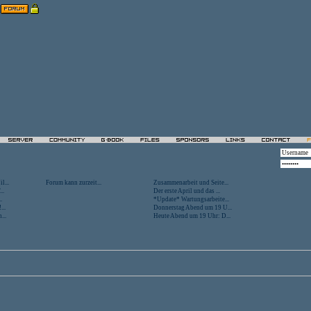
l...
Forum kann zurzeit...
Zusammenarbeit und Seite...
..
Der erste April und das ...
.
*Update* Wartungsarbeite...
...
Donnerstag Abend um 19 U...
...
Heute Abend um 19 Uhr: D...