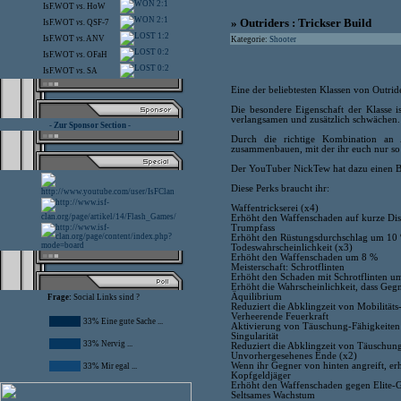
2:1
IsF.WOT
vs.
HoW
2:1
» Outriders : Trickser Build
IsF.WOT
vs.
QSF-7
1:2
IsF.WOT
vs.
ANV
Kategorie:
Shooter
0:2
IsF.WOT
vs.
OFaH
0:2
IsF.WOT
vs.
SA
Eine der beliebtesten Klassen von Outrider
Die besondere Eigenschaft der Klasse i
verlangsamen und zusätzlich schwächen.
- Zur Sponsor Section -
Durch die richtige Kombination an A
zusammenbauen, mit der ihr euch nur so
Der YouTuber NickTew hat dazu einen Buil
Diese Perks braucht ihr:
Waffentrickserei (x4)
Erhöht den Waffenschaden auf kurze Di
Trumpfass
Erhöht den Rüstungsdurchschlag um 10
Todeswahrscheinlichkeit (x3)
Erhöht den Waffenschaden um 8 %
Meisterschaft: Schrotflinten
Erhöht den Schaden mit Schrotflinten u
Erhöht die Wahrscheinlichkeit, dass Gegn
Äquilibrium
Frage:
Social Links sind ?
Reduziert die Abklingzeit von Mobilität
Verheerende Feuerkraft
33% Eine gute Sache ...
Aktivierung von Täuschung-Fähigkeiten
Singularität
33% Nervig ...
Reduziert die Abklingzeit von Täuschun
Unvorhergesehenes Ende (x2)
Wenn ihr Gegner von hinten angreift, e
33% Mir egal ...
Kopfgeldjäger
Erhöht den Waffenschaden gegen Elite
Seltsames Wachstum