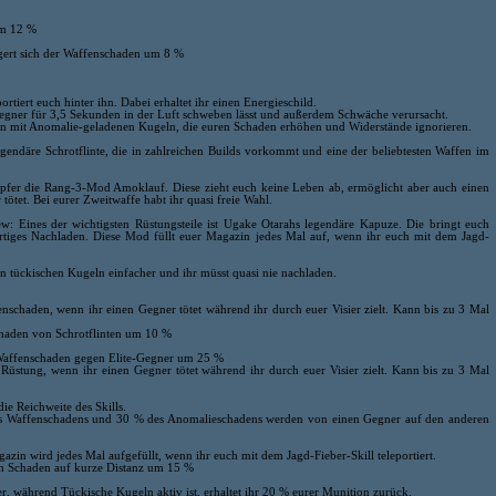
um 12 %
igert sich der Waffenschaden um 8 %
rtiert euch hinter ihn. Dabei erhaltet ihr einen Energieschild.
 Gegner für 3,5 Sekunden in der Luft schweben lässt und außerdem Schwäche verursacht.
zin mit Anomalie-geladenen Kugeln, die euren Schaden erhöhen und Widerstände ignorieren.
legendäre Schrotflinte, die in zahlreichen Builds vorkommt und eine der beliebtesten Waffen im
 Opfer die Rang-3-Mod Amoklauf. Diese zieht euch keine Leben ab, ermöglicht aber auch einen
ötet. Bei eurer Zweitwaffe habt ihr quasi freie Wahl.
: Eines der wichtigsten Rüstungsteile ist Ugake Otarahs legendäre Kapuze. Die bringt euch
rtiges Nachladen. Diese Mod füllt euer Magazin jedes Mal auf, wenn ihr euch mit dem Jagd-
n tückischen Kugeln einfacher und ihr müsst quasi nie nachladen.
schaden, wenn ihr einen Gegner tötet während ihr durch euer Visier zielt. Kann bis zu 3 Mal
haden von Schrotflinten um 10 %
 Waffenschaden gegen Elite-Gegner um 25 %
Rüstung, wenn ihr einen Gegner tötet während ihr durch euer Visier zielt. Kann bis zu 3 Mal
ie Reichweite des Skills.
s Waffenschadens und 30 % des Anomalieschadens werden von einen Gegner auf den anderen
zin wird jedes Mal aufgefüllt, wenn ihr euch mit dem Jagd-Fieber-Skill teleportiert.
en Schaden auf kurze Distanz um 15 %
, während Tückische Kugeln aktiv ist, erhaltet ihr 20 % eurer Munition zurück.