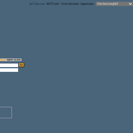
IsF-Clan.com
-
HLTV.info
-
Voice-Server.de
-
Impressum
-