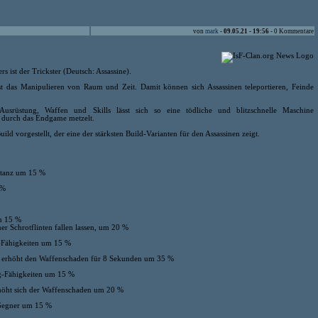
von
mark
-
09.05.21 - 19:56
- 0 Kommentare
s ist der Trickster (Deutsch: Assassine).
st das Manipulieren von Raum und Zeit. Damit können sich Assassinen teleportieren, Feinde
usrüstung, Waffen und Skills lässt sich so eine tödliche und blitzschnelle Maschine
 durch das Endgame metzelt.
d vorgestellt, der eine der stärksten Build-Varianten für den Assassinen zeigt.
stanz um 15 %
 %
m 15 %
er Schrotflinten fallen lassen, um 20 %
s-Fähigkeiten um 15 %
 erhöht den Waffenschaden für 8 Sekunden um 35 %
g-Fähigkeiten um 15 %
rhöht sich der Waffenschaden um 20 %
-Gegner um 15 %