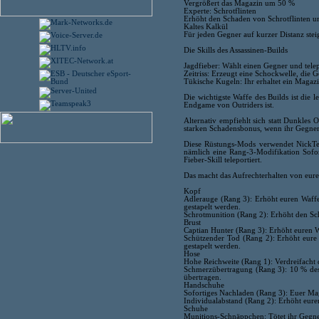
Vergrößert das Magazin um 50 %
Experte: Schrotflinten
Erhöht den Schaden von Schrotflinten 
Kaltes Kalkül
Für jeden Gegner auf kurzer Distanz ste
Die Skills des Assassinen-Builds
Jagdfieber: Wählt einen Gegner und telepo
Zeitriss: Erzeugt eine Schockwelle, die
Tükische Kugeln: Ihr erhaltet ein Maga
Die wichtigste Waffe des Builds ist die 
Endgame von Outriders ist.
Alternativ empfiehlt sich statt Dunkles
starken Schadensbonus, wenn ihr Gegner t
Diese Rüstungs-Mods verwendet NickTew
nämlich eine Rang-3-Modifikation Sofo
Fieber-Skill teleportiert.
Das macht das Aufrechterhalten von eure
Kopf
Adlerauge (Rang 3): Erhöht euren Waffen
gestapelt werden.
Schrotmunition (Rang 2): Erhöht den Sc
Brust
Captian Hunter (Rang 3): Erhöht euren
Schützender Tod (Rang 2): Erhöht eure 
gestapelt werden.
Hose
Hohe Reichweite (Rang 1): Verdreifacht d
Schmerzübertragung (Rang 3): 10 % de
übertragen.
Handschuhe
Sofortiges Nachladen (Rang 3): Euer Maga
Individualabstand (Rang 2): Erhöht eur
Schuhe
Munitions-Schnäppchen: Tötet ihr Gegner