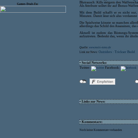
Blutrausch: Kills steigern den Waffensch
Games-Deals.Eu:
Als Attribute solltet ihr auf Bonus-Waff
Mit dem Build schafft er es nicht nur,
Minuten. Damit lässt sich also verdammt
Die Spielweise könnte so manchen allerd
allerdings das Schild des Assassinen, da
Aktuell ist zudem das Rüstungs-System
aufzutreten. Bedenkt das, wenn ihr ähnlic
Quelle:
www.mein-mmo.de
Outriders : Trickser Build
Link zur News:
• Social Networks:
Twitter:
Facebook:
• Links zur News:
• Kommentare:
Noch keine Kommentare vorhanden