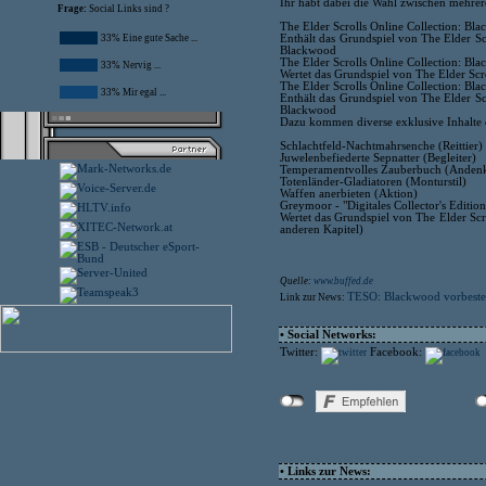
Ihr habt dabei die Wahl zwischen mehrer
Frage:
Social Links sind ?
The Elder Scrolls Online Collection: Bl
Enthält das Grundspiel von The Elder S
33% Eine gute Sache ...
Blackwood
The Elder Scrolls Online Collection: B
33% Nervig ...
Wertet das Grundspiel von The Elder Scr
The Elder Scrolls Online Collection: Bla
33% Mir egal ...
Enthält das Grundspiel von The Elder S
Blackwood
Dazu kommen diverse exklusive Inhalte 
Schlachtfeld-Nachtmahrsenche (Reittier)
Juwelenbefiederte Sepnatter (Begleiter)
Temperamentvolles Zauberbuch (Anden
Totenländer-Gladiatoren (Monturstil)
Waffen anerbieten (Aktion)
Greymoor - "Digitales Collector's Editi
Wertet das Grundspiel von The Elder Scro
anderen Kapitel)
Quelle:
www.buffed.de
TESO: Blackwood vorbestel
Link zur News:
• Social Networks:
Twitter:
Facebook:
• Links zur News: