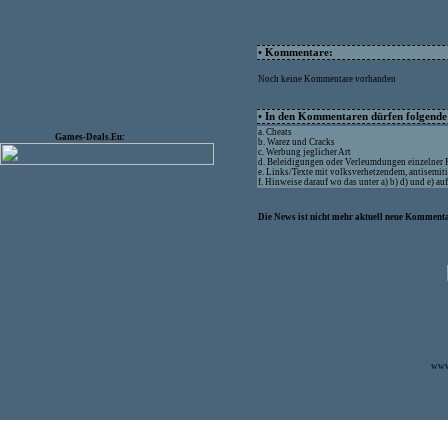
• Kommentare:
Noch keine Kommentare vorhanden
• In den Kommentaren dürfen folgende I
a. Cheats
Games-Deals.Eu:
b. Warez und Cracks
c. Werbung jeglicher Art
d. Beleidigungen oder Verleumdungen einzelner
e. Links/Texte mit volksverhetzendem, antisemit
f. Hinweise darauf wo das unter a) b) d) und e) a
Die News ist nicht mehr aktuell neue Kommenta
www.