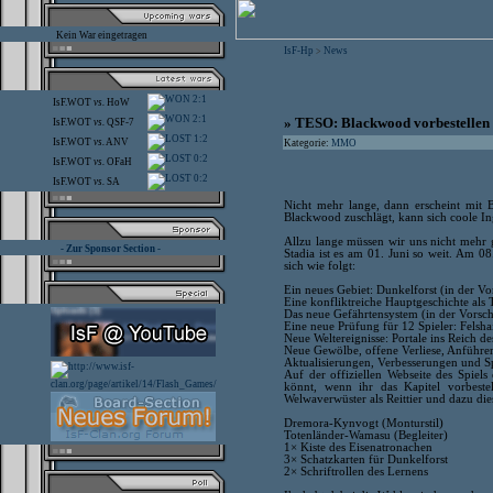
Kein War eingetragen
IsF-Hp
News
>
2:1
IsF.WOT
vs.
HoW
2:1
» TESO: Blackwood vorbestellen 
IsF.WOT
vs.
QSF-7
1:2
IsF.WOT
vs.
ANV
Kategorie:
MMO
0:2
IsF.WOT
vs.
OFaH
0:2
IsF.WOT
vs.
SA
Nicht mehr lange, dann erscheint mit 
Blackwood zuschlägt, kann sich coole I
Allzu lange müssen wir uns nicht mehr 
- Zur Sponsor Section -
Stadia ist es am 01. Juni so weit. Am 0
sich wie folgt:
Ein neues Gebiet: Dunkelforst (in der Vo
Eine konfliktreiche Hauptgeschichte als 
Das neue Gefährtensystem (in der Vorsc
Eine neue Prüfung für 12 Spieler: Felsha
Neue Weltereignisse: Portale ins Reich d
Neue Gewölbe, offene Verliese, Anführer
Aktualisierungen, Verbesserungen und Sp
Auf der offiziellen Webseite des Spiel
könnt, wenn ihr das Kapitel vorbeste
Welwaverwüster als Reittier und dazu dies
Dremora-Kynvogt (Monturstil)
Totenländer-Wamasu (Begleiter)
1× Kiste des Eisenatronachen
3× Schatzkarten für Dunkelforst
2× Schriftrollen des Lernens