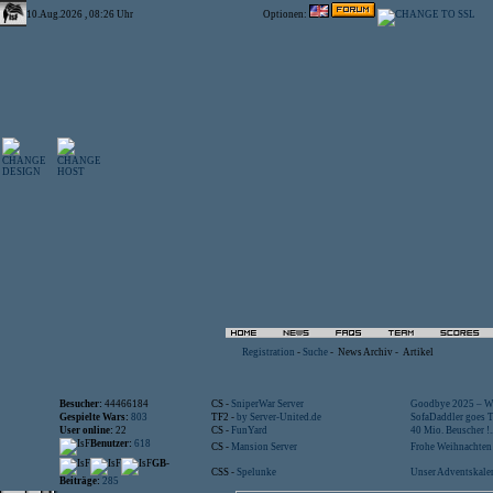
10.Aug.2026 , 08:26 Uhr
Optionen:
Registration
-
Suche
-
News Archiv
-
Artikel
Besucher:
44466184
CS -
SniperWar Server
Goodbye 2025 – Wi
Gespielte Wars:
803
TF2 -
by Server-United.de
SofaDaddler goes T.
User online:
22
CS -
FunYard
40 Mio. Beuscher !..
Benutzer:
618
CS -
Mansion Server
Frohe Weihnachten!
GB-
CSS -
Spelunke
Unser Adventskalen
Beiträge:
285