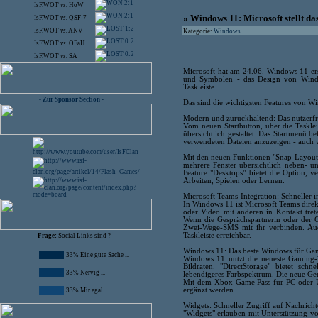
2:1
IsF.WOT
vs.
HoW
2:1
» Windows 11: Microsoft stellt da
IsF.WOT
vs.
QSF-7
1:2
IsF.WOT
vs.
ANV
Kategorie:
Windows
0:2
IsF.WOT
vs.
OFaH
0:2
IsF.WOT
vs.
SA
Microsoft hat am 24.06. Windows 11 erst
und Symbolen - das Design von Windows
Taskleiste.
- Zur Sponsor Section -
Das sind die wichtigsten Features von W
Modern und zurückhaltend: Das nutzerf
Vom neuen Startbutton, über die Taskle
übersichtlich gestaltet. Das Startmenü b
verwendeten Dateien anzuzeigen - auch 
Mit den neuen Funktionen "Snap-Layout
mehrere Fenster übersichtlich neben- u
Feature "Desktops" bietet die Option, 
Arbeiten, Spielen oder Lernen.
Microsoft Teams-Integration: Schneller i
In Windows 11 ist Microsoft Teams direkt
oder Video mit anderen in Kontakt tre
Wenn die Gesprächspartnerin oder der G
Zwei-Wege-SMS mit ihr verbinden. Auc
Taskleiste erreichbar.
Frage:
Social Links sind ?
Windows 11: Das beste Windows für Ga
33% Eine gute Sache ...
Windows 11 nutzt die neueste Gaming-T
Bildraten. "DirectStorage" bietet schn
33% Nervig ...
lebendigeres Farbspektrum. Die neue Ge
Mit dem Xbox Game Pass für PC oder Ul
ergänzt werden.
33% Mir egal ...
Widgets: Schneller Zugriff auf Nachricht
"Widgets" erlauben mit Unterstützung v