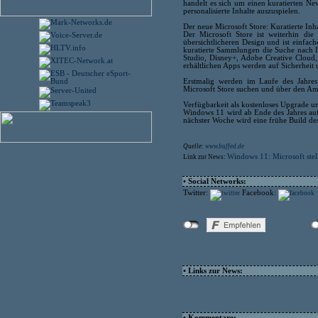
handelt es sich um einen kuratierten Ne
personalisierte Inhalte auszuspielen.
Der neue Microsoft Store: Kuratierte In
Der Microsoft Store ist weiterhin die
übersichtlicheren Design und ist einfac
kuratierte Sammlungen die Suche nach I
Studio, Disney+, Adobe Creative Cloud
erhältlichen Apps werden auf Sicherheit 
Erstmalig werden im Laufe des Jahr
Microsoft Store suchen und über den Am
Verfügbarkeit als kostenloses Upgrade u
Windows 11 wird ab Ende des Jahres auf
nächster Woche wird eine frühe Build d
Quelle:
www.buffed.de
Windows 11: Microsoft stel
Link zur News:
• Social Networks:
Twitter:
Facebook:
• Links zur News:
• Kommentare: