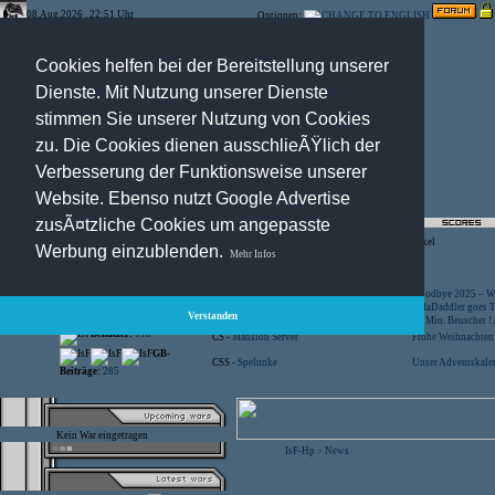
08.Aug.2026 , 22:51 Uhr
Optionen:
Cookies helfen bei der Bereitstellung unserer
Dienste. Mit Nutzung unserer Dienste
stimmen Sie unserer Nutzung von Cookies
zu. Die Cookies dienen ausschlieÃŸlich der
Verbesserung der Funktionsweise unserer
Website. Ebenso nutzt Google Advertise
zusÃ¤tzliche Cookies um angepasste
Registration
-
Suche
-
News Archiv
-
Artikel
Werbung einzublenden.
Mehr Infos
Besucher:
44451871
CS -
SniperWar Server
Goodbye 2025 – Wi
Gespielte Wars:
803
TF2 -
by Server-United.de
SofaDaddler goes T.
Verstanden
User online:
34
CS -
FunYard
40 Mio. Beuscher !..
Benutzer:
618
CS -
Mansion Server
Frohe Weihnachten!
GB-
CSS -
Spelunke
Unser Adventskalen
Beiträge:
285
Kein War eingetragen
IsF-Hp
News
>