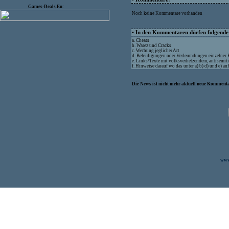
Games-Deals.Eu:
Noch keine Kommentare vorhanden
• In den Kommentaren dürfen folgende I
a. Cheats
b. Warez und Cracks
c. Werbung jeglicher Art
d. Beleidigungen oder Verleumdungen einzelner
e. Links/Texte mit volksverhetzendem, antisemit
f. Hinweise darauf wo das unter a) b) d) und e) a
Die News ist nicht mehr aktuell neue Kommenta
www.