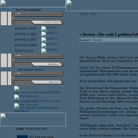
Kein War eingetragen
IsF-Hp
News
>
2:1
IsF.WOT
vs.
HoW
2:1
» Destiny : Die wohl 3 größten Fe
IsF.WOT
vs.
QSF-7
1:2
IsF.WOT
vs.
ANV
Kategorie:
Shooter
0:2
IsF.WOT
vs.
OFaH
0:2
IsF.WOT
vs.
SA
Die Shooter-Reihe Destiny läuft jetzt s
aktuell bleiben. Doch die Glanzzeiten des
Schon bei den ersten E3-Präsentatione
- Zur Sponsor Section -
faszinierende Welt entdecken und mit se
zu ergründen galt. Die Welt wirkte riesi
Noch heute haben viele Spieler den Satz i
Der Wunsch und das Versprechen: Destiny
Auch in den Jahren danach deutete Bu
größer sein: Immer mehr Waffen, Locati
ferne Bedrohung in den Weiten des All
Shooter in eine lebendige Welt verwande
Der größte Wunsch der Fans von Destin
Meilenstein-Erweiterungen wie „König 
werden und immer wieder neue spannende
Word“.
Und Bungie sagte auch, dass diese Trä
neuen Hüter erstellen müssen. Der bleibe
Frage:
Social Links sind ?
In der Praxis ist Destiny 2 in den letzt
33% Eine gute Sache ...