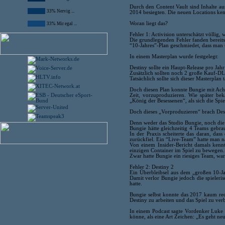
Durch den Content Vault sind Inhalte au
33% Nervig ...
2014 besiegten. Die neuen Locations kenn
Woran liegt das?
33% Mir egal ...
Fehler 1: Activision unterschätzt völlig
Die grundlegenden Fehler fanden bereits 
“10-Jahres”-Plan geschmiedet, dass man u
In einem Masterplan wurde festgelegt:
Destiny sollte ein Haupt-Release pro Ja
Zusätzlich sollten noch 2 große Kauf-DL
Tatsächlich sollte sich dieser Masterplan 
Doch diesen Plan konnte Bungie mit Ach 
Zeit, vorzuproduzieren. Wie später b
„König der Besessenen“, als sich die Sp
Doch dieses „Vorproduzieren“ brach Des
Denn weder das Studio Bungie, noch die 
Bungie hätte gleichzeitig 4 Teams gebra
In der Praxis scheiterte das daran, d
zurückfiel. Ein “Live-Team” hatte man n
Von einem Insider-Bericht damals ken
einzigen Container im Spiel zu bewegen.
Zwar hatte Bungie ein riesiges Team, war 
Fehler 2: Destiny 2
Ein Überbleibsel aus dem „großen 10-Jah
Damit verlor Bungie jedoch die spielerisc
hatte.
Bungie selbst konnte das 2017 kaum recht
Destiny zu arbeiten und das Spiel zu verb
In einem Podcast sagte Vordenker Luke S
könne, als eine Art Zeichen: „Es geht neu 