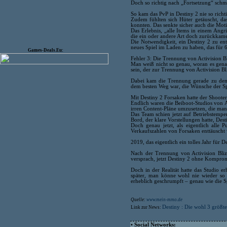
Doch so richtig nach „Fortsetzung“ schmec
So kam das PvP in Destiny 2 nie so richti
Zudem fühlten sich Hüter getäuscht, das
konnten. Das senkte sicher auch die Moti
Das Erlebnis, „alle Items in einem Angr
die ein oder andere Art doch zurückkam
Die Notwendigkeit, ein Destiny 2 zu ent
neues Spiel im Laden zu haben, das für 
Games-Deals.Eu:
Fehler 3: Die Trennung von Activision B
Man weiß nicht so genau, woran es genau
sein, der zur Trennung von Activision Bl
Dabei kam die Trennung gerade zu dem 
dem besten Weg war, die Wünsche der Spi
Mit Destiny 2 Forsaken hatte der Shooter 
Endlich waren die Beiboot-Studios von A
irren Content-Pläne umzusetzen, die man
Das Team schien jetzt auf Betriebstempe
Bord, der klare Vorstellungen hatte, D
Doch genau jetzt, als eigentlich alle
Verkaufszahlen von Forsaken enttäuscht 
2019, das eigentlich ein tolles Jahr für 
Nach der Trennung von Activision Blizz
versprach, jetzt Destiny 2 ohne Kompromi
Doch in der Realität hatte das Studio e
später, man könne wohl nie wieder so
erheblich geschrumpft – genau wie die Sp
Quelle:
www.mein-mmo.de
Destiny : Die wohl 3 größt
Link zur News:
• Social Networks: