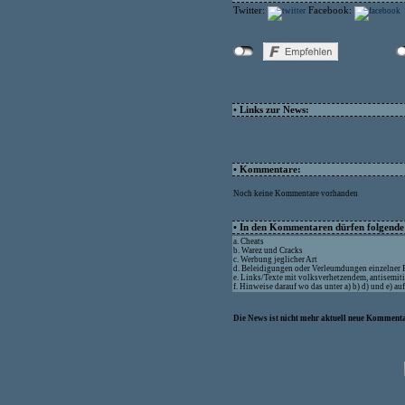
Twitter:
Facebook:
• Links zur News:
• Kommentare:
Noch keine Kommentare vorhanden
• In den Kommentaren dürfen folgende I
a. Cheats
b. Warez und Cracks
c. Werbung jeglicher Art
d. Beleidigungen oder Verleumdungen einzelner
e. Links/Texte mit volksverhetzendem, antisemit
f. Hinweise darauf wo das unter a) b) d) und e) a
Die News ist nicht mehr aktuell neue Kommenta