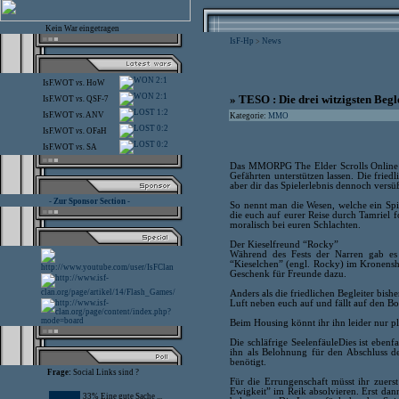
Kein War eingetragen
IsF-Hp
News
>
2:1
IsF.WOT
vs.
HoW
2:1
» TESO : Die drei witzigsten Begl
IsF.WOT
vs.
QSF-7
1:2
IsF.WOT
vs.
ANV
Kategorie:
MMO
0:2
IsF.WOT
vs.
OFaH
0:2
IsF.WOT
vs.
SA
Das MMORPG The Elder Scrolls Online 
Gefährten unterstützen lassen. Die fried
aber dir das Spielerlebnis dennoch versü
- Zur Sponsor Section -
So nennt man die Wesen, welche ein Spi
die euch auf eurer Reise durch Tamriel f
moralisch bei euren Schlachten.
Der Kieselfreund “Rocky”
Während des Fests der Narren gab es
“Kieselchen” (engl. Rocky) im Kronenshop
Geschenk für Freunde dazu.
Anders als die friedlichen Begleiter bishe
Luft neben euch auf und fällt auf den B
Beim Housing könnt ihr ihn leider nur p
Die schläfrige SeelenfäuleDies ist ebenf
ihn als Belohnung für den Abschluss d
benötigt.
Frage:
Social Links sind ?
Für die Errungenschaft müsst ihr zuers
Ewigkeit” im Reik absolvieren. Erst dan
33% Eine gute Sache ...