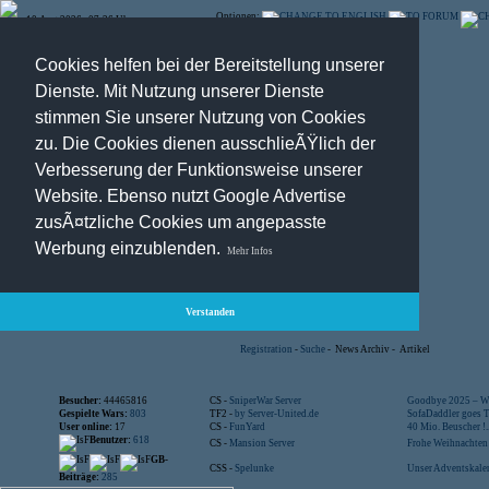
Optionen:
10.Aug.2026 , 07:26 Uhr
Cookies helfen bei der Bereitstellung unserer
Dienste. Mit Nutzung unserer Dienste
stimmen Sie unserer Nutzung von Cookies
zu. Die Cookies dienen ausschlieÃŸlich der
Verbesserung der Funktionsweise unserer
Website. Ebenso nutzt Google Advertise
zusÃ¤tzliche Cookies um angepasste
Werbung einzublenden.
Mehr Infos
Verstanden
Registration
-
Suche
-
News Archiv
-
Artikel
Besucher:
44465816
CS -
SniperWar Server
Goodbye 2025 – Wi
Gespielte Wars:
803
TF2 -
by Server-United.de
SofaDaddler goes T.
User online:
17
CS -
FunYard
40 Mio. Beuscher !..
Benutzer:
618
CS -
Mansion Server
Frohe Weihnachten!
GB-
CSS -
Spelunke
Unser Adventskalen
Beiträge:
285