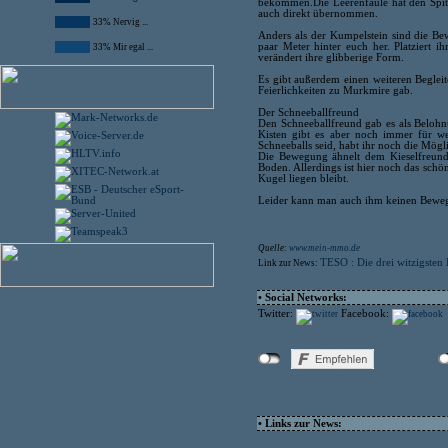
bekommen.Die Leerenfäule hat den Spitz
auch direkt übernommen.
33% Nervig ...
Anders als der Kumpelstein sind die Bew
paar Meter hinter euch her. Platziert 
33% Mir egal ...
verändert ihre glibberige Form.
Es gibt außerdem einen weiteren Begleit
Feierlichkeiten zu Murkmire gab.
Der Schneeballfreund
Den Schneeballfreund gab es als Belohn
Kisten gibt es aber noch immer für we
Schneeballs seid, habt ihr noch die Mögl
Die Bewegung ähnelt dem Kieselfreund.
Boden. Allerdings ist hier noch das schö
Kugel liegen bleibt.
Leider kann man auch ihm keinen Beweg
Quelle:
www.mein-mmo.de
TESO : Die drei witzigsten 
Link zur News:
• Social Networks:
Twitter:
Facebook:
• Links zur News: