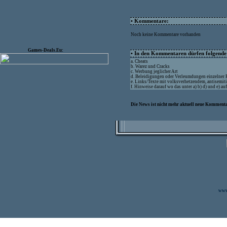
• Kommentare:
Noch keine Kommentare vorhanden
Games-Deals.Eu:
• In den Kommentaren dürfen folgende I
a. Cheats
b. Warez und Cracks
c. Werbung jeglicher Art
d. Beleidigungen oder Verleumdungen einzelner
e. Links/Texte mit volksverhetzendem, antisemit
f. Hinweise darauf wo das unter a) b) d) und e) a
Die News ist nicht mehr aktuell neue Kommenta
www.