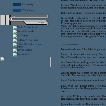
33% Nervig ...
In New World erstellt ihr euch einen Ch
Diese müsst ihr sammeln, um von Stufe
33% Mir egal ...
Dabei gibt es einige Tricks, mit denen 
Grundsätzlich erhaltet ihr 10 % mehr XP,
In den Siedlungen gibt es ein Frakti
Erfahrungspunkte.
Wenn ihr Fraktionsquests erledigt, nehmt
Auf euren Abenteuern levelt ihr die ve
für mehr Ruf, um schneller neue Boni 
Das Aufheben von Lore-Seiten gibt XP und 
Zudem gibt es einen “Ausgeruht”-Bonus,
;-----------------
Power-Leveln von 1 bis 60 – So geht es
Level 1-5: Wer direkt ein wenig Zeit 
World” auswählen. Das spart euch etwas Z
Am Strand ist es wichtig, dass ihr alle
sinnvoll, sich anfangs alle 4 Werkzeuge
in der Stadt brauchen.
Abseits dieser Quest lasst ihr das Samm
Stufe 30. Also sammelt brav das Hanf a
Level 5-9: In diesen Stufen folgt ihr im 
Level 9-18: An diesem Punkt wollt ihr,
Inhalte rund um die Hauptgeschichte sta
seid.
Ab Stufe 12 folgt ihr wieder der Ha
Hauptgeschichte Schritt zu halten. Mit 
Sammelt im Laufe der Hauptgeschichte so