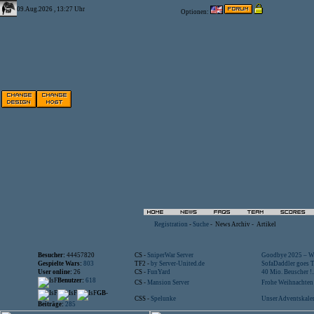
09.Aug.2026 , 13:27 Uhr
Optionen:
Registration
-
Suche
-
News Archiv
-
Artikel
Besucher:
44457820
CS -
SniperWar Server
Goodbye 2025 – Wi
Gespielte Wars:
803
TF2 -
by Server-United.de
SofaDaddler goes T.
User online:
26
CS -
FunYard
40 Mio. Beuscher !..
Benutzer:
618
CS -
Mansion Server
Frohe Weihnachten!
GB-
CSS -
Spelunke
Unser Adventskalen
Beiträge:
285