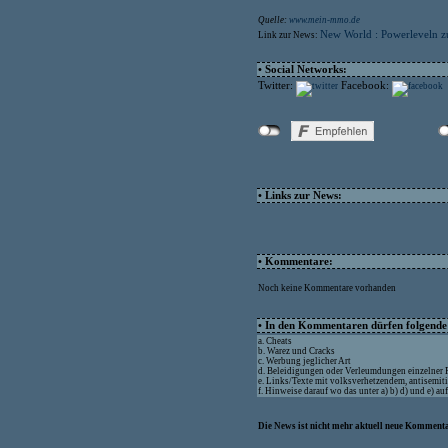
Quelle:
www.mein-mmo.de
New World : Powerleveln z
Link zur News:
• Social Networks:
Twitter:
Facebook:
• Links zur News:
• Kommentare:
Noch keine Kommentare vorhanden
• In den Kommentaren dürfen folgende I
a. Cheats
b. Warez und Cracks
c. Werbung jeglicher Art
d. Beleidigungen oder Verleumdungen einzelner
e. Links/Texte mit volksverhetzendem, antisemit
f. Hinweise darauf wo das unter a) b) d) und e) a
Die News ist nicht mehr aktuell neue Kommenta