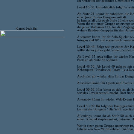
Ihr werdet in der gesamten Geschichte vie
Level 18-30: Grundsätzlich folgt ihr we
Ab Stufe 21 könnt ihr außerdem die N
eine Quest für das Dungeon enthält.
In Immerfall gibt es ab Stufe 23 eine we
Wenn ihr mit einer Gruppe unterwegs sei
ihr jedes Mal einen Orb für den Zugang
Games-Deals.Eu:
weitere Random-Gruppen für das Dunge
Alternativ könnt ihr als Solo-Spieler 
bringen viel XP und eignen sich hervor
Level 30-40: Folgt wie gewohnt der Ha
solltet ihr so gut es geht farmen, wobei i
Ab Level 35 etwa solltet ihr wieder Ha
Portalen ab Stufe 35 widmen.
Level 40-50: Ab Level 40 geht es mit e
Nebenquest “Pirtales will Pirate” (via N
Auch hier gilt wieder, dass ihr das Dunge
Ansonsten könnt ihr Quests und Events i
Level 50-53: Hier bietet es sich an als 
was das Leveln schnell macht. Dort findet
Alternativ könnt ihr wieder Welt-Events 
Level 50-60: Ihr folgt der Hauptgeschich
kommt das Dungeon “Die Schiffswerft de
Allerdings könnt ihr ab Stufe 50 auch 
einen Boss bekämpfen müsst, betreten. Die
Wer in einer guten Gruppe unterwegs ist,
Inhalte von New World erleben. Wer das 