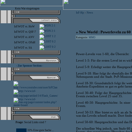
Kein War eingetragen
IsF-Hp
News
>
2:1
IsF.WOT
vs.
HoW
2:1
» New World : Powerleveln zu 60
IsF.WOT
vs.
QSF-7
1:2
IsF.WOT
vs.
ANV
Kategorie:
MMO
0:2
IsF.WOT
vs.
OFaH
0:2
IsF.WOT
vs.
SA
Power-Leveln von 1-60, die Übersicht:
Level 1-5: Für die ersten Level ist es wi
- Zur Sponsor Section -
Level 5-9: Erledigt weiter die Hauptgeschi
Level 9-18: Hier folgt ihr ebenfalls der
Nebenquests und die Stadt. PvP-Mission
Level 18-30: Grundsätzlich folgt ihr wei
Amrhein-Expedition so gut es geht farmen
Level 30-40: Folgt der Hauptgeschichte.
Events zwischen Level 25 und 35.
Level 40-50: Hauptgeschichte. In einer
Events.
Level 50-53: Hier bietet es sich an als 
was das Leveln schnell macht. Dort findet
Level 50-60: Hauptgeschichte und das Du
Frage:
Social Links sind ?
Der schnellste Weg jedoch, um Stufe 60 
33% Eine gute Sache ...
Events, den sogenannten “Breschen der 