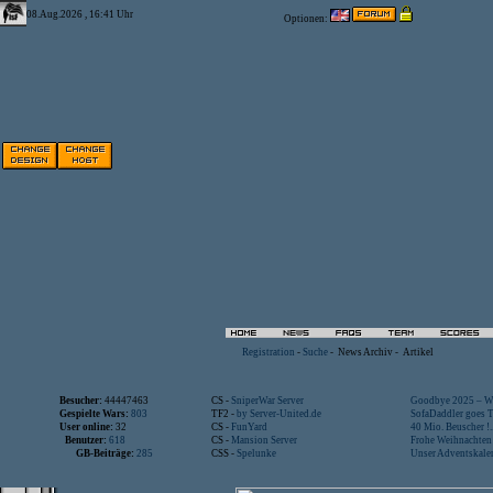
08.Aug.2026 , 16:41 Uhr
Optionen:
Registration
-
Suche
-
News Archiv
-
Artikel
Besucher:
44447463
CS -
SniperWar Server
Goodbye 2025 – Wi
Gespielte Wars:
803
TF2 -
by Server-United.de
SofaDaddler goes T.
User online:
32
CS -
FunYard
40 Mio. Beuscher !..
Benutzer:
618
CS -
Mansion Server
Frohe Weihnachten!
GB-Beiträge:
285
CSS -
Spelunke
Unser Adventskalen