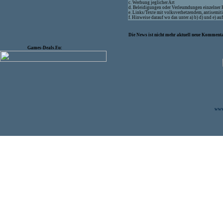
c. Werbung jeglicher Art
d. Beleidigungen oder Verleumdungen einzelner
e. Links/Texte mit volksverhetzendem, antisemit
f. Hinweise darauf wo das unter a) b) d) und e) a
Die News ist nicht mehr aktuell neue Kommenta
Games-Deals.Eu:
www.