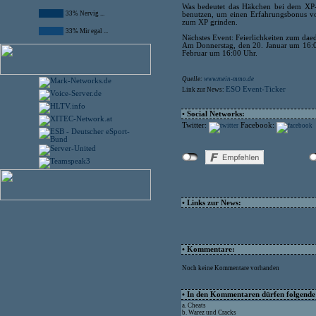
Was bedeutet das Häkchen bei dem XP-
33% Nervig ...
benutzen, um einen Erfahrungsbonus vo
zum XP grinden.
33% Mir egal ...
Nächstes Event: Feierlichkeiten zum dae
Am Donnerstag, den 20. Januar um 16:00 
Februar um 16:00 Uhr.
Quelle:
www.mein-mmo.de
ESO Event-Ticker
Link zur News:
• Social Networks:
Twitter:
Facebook:
• Links zur News:
• Kommentare:
Noch keine Kommentare vorhanden
• In den Kommentaren dürfen folgende I
a. Cheats
b. Warez und Cracks