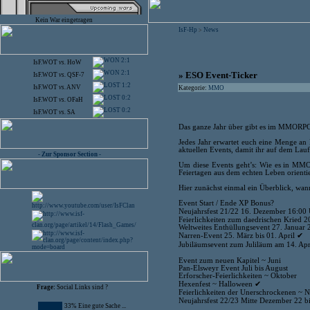
Kein War eingetragen
IsF-Hp
News
>
2:1
IsF.WOT
vs.
HoW
2:1
» ESO Event-Ticker
IsF.WOT
vs.
QSF-7
1:2
IsF.WOT
vs.
ANV
Kategorie:
MMO
0:2
IsF.WOT
vs.
OFaH
0:2
IsF.WOT
vs.
SA
Das ganze Jahr über gibt es im MMORPG 
Jedes Jahr erwartet euch eine Menge an 
aktuellen Events, damit ihr auf dem Lauf
- Zur Sponsor Section -
Um diese Events geht’s: Wie es in MMORP
Feiertagen aus dem echten Leben orienti
Hier zunächst einmal ein Überblick, wann
Event Start / Ende XP Bonus?
Neujahrsfest 21/22 16. Dezember 16:00 
Feierlichkeiten zum daedrischen Kried 2
Weltweites Enthüllungsevent 27. Januar 
Narren-Event 25. März bis 01. April ✔
Jubiläumsevent zum Juliläum am 14. Apr
Event zum neuen Kapitel ~ Juni
Pan-Elsweyr Event Juli bis August
Erforscher-Feierlichkeiten ~ Oktober
Hexenfest ~ Halloween ✔
Frage:
Social Links sind ?
Feierlichkeiten der Unerschrockenen ~
Neujahrsfest 22/23 Mitte Dezember 22 b
33% Eine gute Sache ...