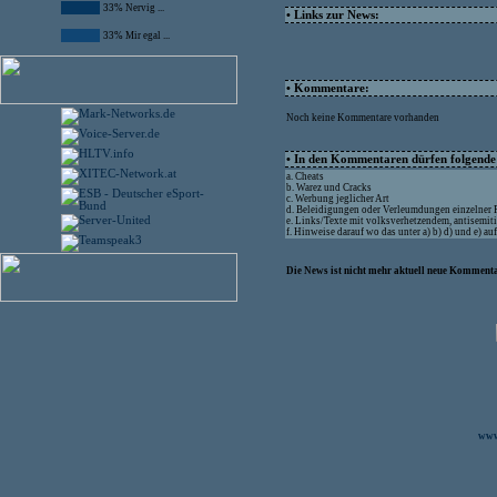
33% Nervig ...
• Links zur News:
33% Mir egal ...
• Kommentare:
Noch keine Kommentare vorhanden
• In den Kommentaren dürfen folgende I
a. Cheats
b. Warez und Cracks
c. Werbung jeglicher Art
d. Beleidigungen oder Verleumdungen einzelner
e. Links/Texte mit volksverhetzendem, antisemit
f. Hinweise darauf wo das unter a) b) d) und e) a
Die News ist nicht mehr aktuell neue Kommenta
www.