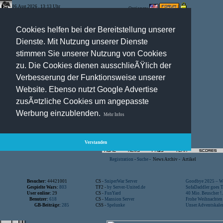
06.Aug.2026 , 13:13 Uhr
Optionen:
Cookies helfen bei der Bereitstellung unserer
Dienste. Mit Nutzung unserer Dienste
stimmen Sie unserer Nutzung von Cookies
zu. Die Cookies dienen ausschlieÃŸlich der
Verbesserung der Funktionsweise unserer
Website. Ebenso nutzt Google Advertise
zusÃ¤tzliche Cookies um angepasste
Werbung einzublenden.
Mehr Infos
Verstanden
Registration
-
Suche
-
News Archiv
-
Artikel
Besucher:
44421001
CS -
SniperWar Server
Goodbye 2025 – Wi
Gespielte Wars:
803
TF2 -
by Server-United.de
SofaDaddler goes T.
User online:
29
CS -
FunYard
40 Mio. Beuscher !..
Benutzer:
618
CS -
Mansion Server
Frohe Weihnachten!
GB-Beiträge:
285
CSS -
Spelunke
Unser Adventskalen