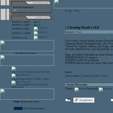
Kein War eingetragen
IsF-Hp
News
>
IsF.WOT
vs.
HoW
2:1
IsF.WOT
vs.
QSF-7
2:1
» Cheating-Death 2.10.0
1:2
IsF.WOT
vs.
ANV
Kategorie:
Tools
0:2
IsF.WOT
vs.
OFaH
0:2
IsF.WOT
vs.
SA
Und wieder einmal haben unsere Freun
Cheating-Death herausgebracht. Die Versio
"Check for Update" klickte, die Frage, o
Ich hab natürlich brav auf JA geklickt, wa
- Zur Sponsor Section -
Naja, auf jedem Fall gibts ne neue Versi
[ADDED] DoD 1.0 support.
[FIXED] Code[15] problems.
[FIXED] black screen for some 3dfx user
Quelle:
Cheating-Death 2.10.0
Link zur News:
• Social Networks:
Twitter:
Facebook:
Frage:
Social Links sind ?
33% Eine gute Sache ...