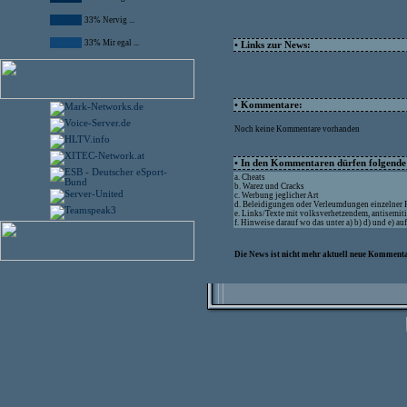
33% Nervig ...
33% Mir egal ...
• Links zur News:
• Kommentare:
Noch keine Kommentare vorhanden
• In den Kommentaren dürfen folgende I
a. Cheats
b. Warez und Cracks
c. Werbung jeglicher Art
d. Beleidigungen oder Verleumdungen einzelner
e. Links/Texte mit volksverhetzendem, antisemit
f. Hinweise darauf wo das unter a) b) d) und e) a
Die News ist nicht mehr aktuell neue Kommenta