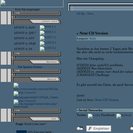
Kein War eingetragen
IsF-Hp
News
>
2:1
IsF.WOT
vs.
HoW
2:1
» Neue CD Version
IsF.WOT
vs.
QSF-7
1:2
IsF.WOT
vs.
ANV
Kategorie:
Tools
0:2
IsF.WOT
vs.
OFaH
0:2
Nachdem in den letzten 2 Tagen jede Me
IsF.WOT
vs.
SA
die aber alle nicht so recht funktioniert
Hier der Changelog:
[FIXED] false code[41] problems.
- Zur Sponsor Section -
[ADDED] New Detections
[ADDED] ex_interp cvar check for values
[CHANGED] Challenge
Es gibt sowohl ein Client, als auch Serve
Quelle:
Neue CD Version
Link zur News:
• Social Networks:
Twitter:
Facebook:
Frage:
Social Links sind ?
33% Eine gute Sache ...