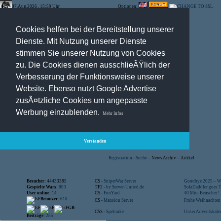
07.Aug.2026 , 15:59 Uhr
Optionen:
Cookies helfen bei der Bereitstellung unserer
Dienste. Mit Nutzung unserer Dienste
stimmen Sie unserer Nutzung von Cookies
zu. Die Cookies dienen ausschlieÃŸlich der
Verbesserung der Funktionsweise unserer
Website. Ebenso nutzt Google Advertise
zusÃ¤tzliche Cookies um angepasste
Werbung einzublenden.
Mehr Infos
Verstanden
Registration
-
Suche
-
News Archiv
-
Artikel
Besucher:
44433385
CS -
SniperWar Server
Goodbye 2025 – Wi
Gespielte Wars:
803
TF2 -
by Server-United.de
SofaDaddler goes T.
User online:
14
CS -
FunYard
40 Mio. Beuscher !..
Benutzer:
618
CS -
Mansion Server
Frohe Weihnachten!
GB-
CSS -
Spelunke
Unser Adventskalen
Beiträge:
285