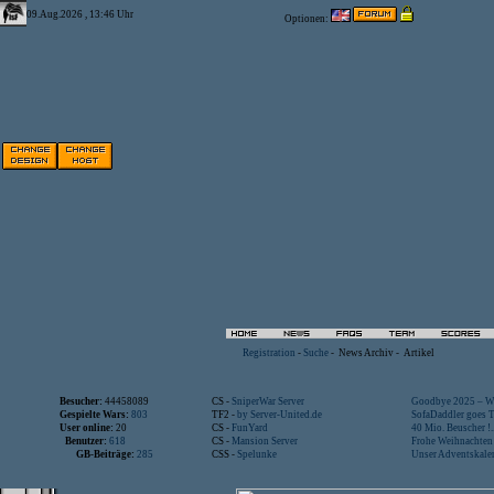
09.Aug.2026 , 13:46 Uhr
Optionen:
Registration
-
Suche
-
News Archiv
-
Artikel
Besucher:
44458089
CS -
SniperWar Server
Goodbye 2025 – Wi
Gespielte Wars:
803
TF2 -
by Server-United.de
SofaDaddler goes T.
User online:
20
CS -
FunYard
40 Mio. Beuscher !..
Benutzer:
618
CS -
Mansion Server
Frohe Weihnachten!
GB-Beiträge:
285
CSS -
Spelunke
Unser Adventskalen