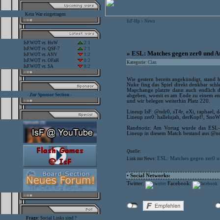
Kein War eingetragen
IsF-Hp
News
>
IsF.WOT
vs.
HoW
2:1
IsF.WOT
vs.
QSF-7
2:1
» ESL: Matches gegen zer0 und
IsF.WOT
vs.
ANV
1:2
IsF.WOT
vs.
OFaH
0:2
Kategorie:
Clan
IsF.WOT
vs.
SA
0:2
Wie gestern bereits angekündigt, stan
Nuke fing das Spiel direkt denkbar schl
Mapchange platzte dann auch endlich 
- Zur Sponsor Section -
abgeben, womit es am Ende zu einem eng
und wir belegen weiterhin Platz 220.
Lineup IsF: @ndr0, sT4r, eXi, raphael, 
Lineup zer0: hallelujah, derKopf!, SnoW
Randnotiz: Am Vortag wurde das ESL-
Lineup in diesem Match bestand aus @ndr
Quelle:
ESL: Matches gegen zer0
Link zur News:
• Social Networks:
Twitter:
Facebook:
Frage:
Social Links sind ?