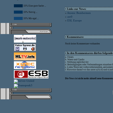
33% Eine gute Sache ...
• Links zur News:
33% Nervig ...
»
Atomic Bombermen
»
zer0
33% Mir egal ...
»
ESL Europe
• Kommentare:
Noch keine Kommentare vorhanden
• In den Kommentaren dürfen folgende I
a. Cheats
b. Warez und Cracks
c. Werbung jeglicher Art
d. Beleidigungen oder Verleumdungen einzelner
e. Links/Texte mit volksverhetzendem, antisemit
f. Hinweise darauf wo das unter a) b) d) und e) a
Die News ist nicht mehr aktuell neue Kommenta