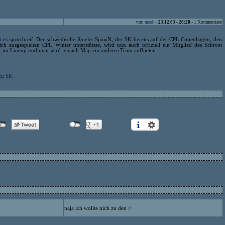
K
von
mash
-
23.12.03 - 20:28
- 1 Kommentare
ist es spruchreif. Der schwedische Spieler SpawN, der SK bereits auf der CPL Copenhagen, den
h ausgespielten CPL Winter unterstützte, wird nun auch offiziell ein Mitglied des Schroet
 im Lineup und man wird je nach Map ein anderes Team aufbieten.
zu SK
naja ich wollte nich zu den :/