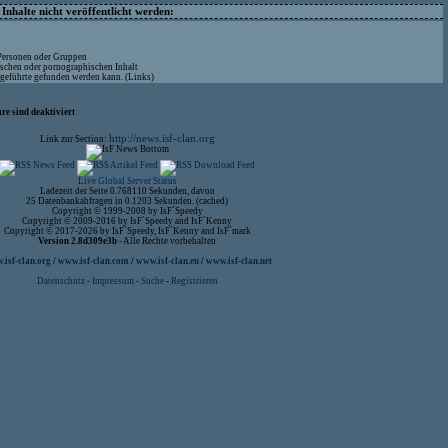
nhalte nicht veröffentlicht werden:
 Personen oder Gruppen
ischen oder pornographischen Inhalt
ufgeführte gefunden werden kann. (Links)
re sind deaktiviert
http://news.isf-clan.org
Link zur Section:
Live Global Server Status
Ladezeit der Seite 0.768110 Sekunden, davon
25 Datenbankabfragen in 0.1203 Sekunden. (cached)
Copyright © 1999-2008 by IsF`Speedy
Copyright © 2009-2016 by IsF`Speedy and IsF`Kenny
Copyright © 2017-2026 by IsF`Speedy, IsF`Kenny and IsF`mark
Version 2.8d309e3b
- Alle Rechte vorbehalten
isf-clan.org
/
www.isf-clan.com
/
www.isf-clan.eu
/
www.isf-clan.net
Datenschutz
-
Impressum
-
Suche
-
Registrieren