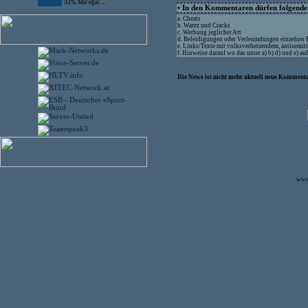
33% Mir egal ...
• In den Kommentaren dürfen folgende I
a. Cheats
b. Warez und Cracks
c. Werbung jeglicher Art
d. Beleidigungen oder Verleumdungen einzelner
e. Links/Texte mit volksverhetzendem, antisemit
f. Hinweise darauf wo das unter a) b) d) und e) a
Die News ist nicht mehr aktuell neue Kommenta
www.