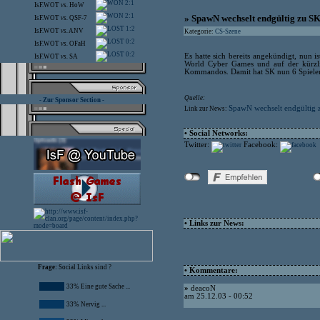
2:1
IsF.WOT
vs.
HoW
2:1
» SpawN wechselt endgültig zu S
IsF.WOT
vs.
QSF-7
1:2
IsF.WOT
vs.
ANV
Kategorie:
CS-Szene
0:2
IsF.WOT
vs.
OFaH
0:2
Es hatte sich bereits angekündigt, nun 
IsF.WOT
vs.
SA
World Cyber Games und auf der kürzlic
Kommandos. Damit hat SK nun 6 Spieler
Quelle:
- Zur Sponsor Section -
SpawN wechselt endgültig 
Link zur News:
• Social Networks:
Twitter:
Facebook:
• Links zur News:
Frage:
Social Links sind ?
• Kommentare:
33% Eine gute Sache ...
»
deacoN
am 25.12.03 - 00:52
33% Nervig ...