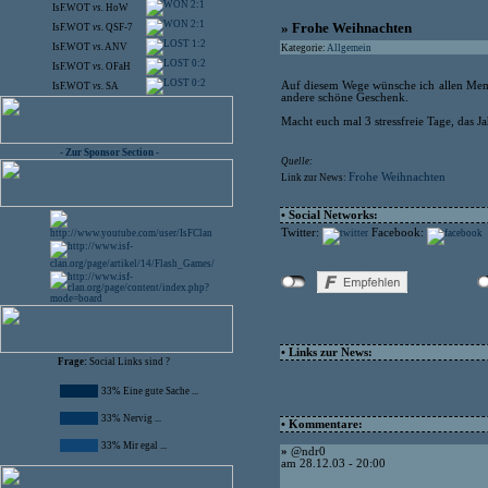
2:1
IsF.WOT
vs.
HoW
2:1
» Frohe Weihnachten
IsF.WOT
vs.
QSF-7
1:2
IsF.WOT
vs.
ANV
Kategorie:
Allgemein
0:2
IsF.WOT
vs.
OFaH
0:2
Auf diesem Wege wünsche ich allen Memb
IsF.WOT
vs.
SA
andere schöne Geschenk.
Macht euch mal 3 stressfreie Tage, das Jah
- Zur Sponsor Section -
Quelle:
Frohe Weihnachten
Link zur News:
• Social Networks:
Twitter:
Facebook:
• Links zur News:
Frage:
Social Links sind ?
33% Eine gute Sache ...
33% Nervig ...
• Kommentare:
33% Mir egal ...
»
@ndr0
am 28.12.03 - 20:00