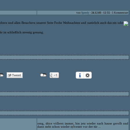
von
Speedy
-
24.12.03 - 12:55
- 5 Kommentare
ern und allen Besuchern unserer Seite Frohe Weihnachten und natürlich auch das ein oder
r ist schließlich stressig genung.
omg, shice völlerei immer, bin jetz wieder nach hause gerollt und
dann steht schon wieder sylvester vor der tür ...