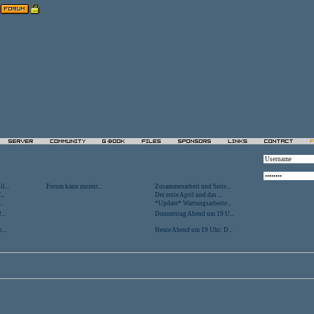
l...
Forum kann zurzeit...
Zusammenarbeit und Seite...
..
Der erste April und das ...
.
*Update* Wartungsarbeite...
...
Donnerstag Abend um 19 U...
...
Heute Abend um 19 Uhr: D...