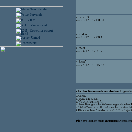
»
deacoN
am 25.12.03 - 00:51
»
shaGa
am 25.12.03 - 00:15
»
mash
am 24.12.03 - 21:26
»
finix`
am 24.12.03 - 15:38
• In den Kommentaren dürfen folgende I
a. Cheats
b. Warez und Cracks
c. Werbung jeglicher Art
d. Beleidigungen oder Verleumdungen einzelner
e. Links/Texte mit volksverhetzendem, antisemit
f. Hinweise darauf wo das unter a) b) d) und e) a
Die News ist nicht mehr aktuell neue Kommenta