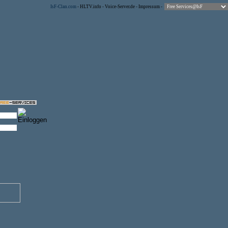
IsF-Clan.com
-
HLTV.info
-
Voice-Server.de
-
Impressum
-