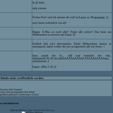
hi @ leber
mfg younes
Frohes Fest! und ich stimme dir voll und ganz zu Shagagagag :))
und räumt ordentlich wat ab!
Happy X-Mas an euch alle!! Feiert alle schön!! Das beste am
Weihnachten is sowieso das Essen :D
Endlich hab ich's überstanden. Finde Weihnachten immer so
anstregend, dabei wollen die mir ja eigentlich alle nix böses :>
leise rieselt der fu... still und heimlich der n4p..
lalalalalaALALALALallalAAAAAAAAAALAAAAAAAAAAaaa,
dadadadada ;)
happy xMas 2 all ;))
nhalte nicht veröffentlicht werden:
 Personen oder Gruppen
ischen oder pornographischen Inhalt
ufgeführte gefunden werden kann. (Links)
re sind deaktiviert
http://news.isf-clan.org
Link zur Section: