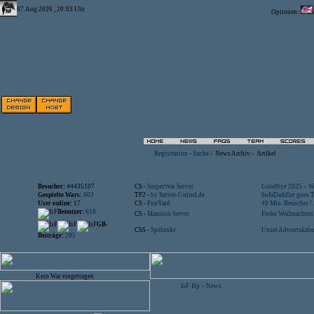
07.Aug.2026 , 20:03 Uhr
Optionen:
Registration
-
Suche
-
News Archiv
-
Artikel
Besucher:
44435107
CS -
SniperWar Server
Goodbye 2025 – Wi
Gespielte Wars:
803
TF2 -
by Server-United.de
SofaDaddler goes T.
User online:
17
CS -
FunYard
40 Mio. Beuscher !..
Benutzer:
618
CS -
Mansion Server
Frohe Weihnachten!
GB-
CSS -
Spelunke
Unser Adventskalen
Beiträge:
285
Kein War eingetragen
IsF-Hp
News
>