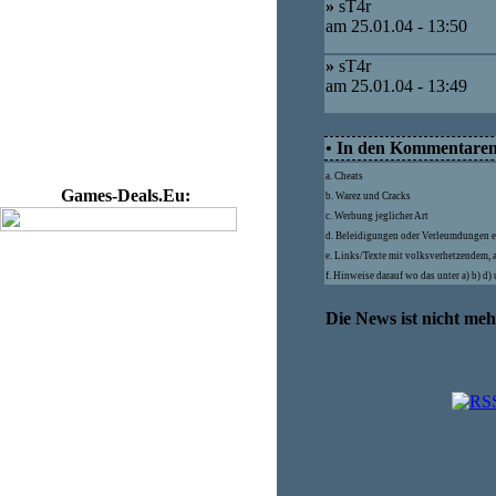
»
sT4r
am 25.01.04 - 13:50
»
sT4r
am 25.01.04 - 13:49
• In den Kommentaren d
a. Cheats
Games-Deals.Eu:
b. Warez und Cracks
c. Werbung jeglicher Art
d. Beleidigungen oder Verleumdungen e
e. Links/Texte mit volksverhetzendem, 
f. Hinweise darauf wo das unter a) b) d
Die News ist nicht me