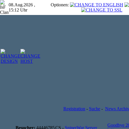
08.Aug.2026 ,
Optionen:
15:12 Uhr
Registration
-
Suche
-
News Archi
Goodbye 2
Besucher:
44446785
CS -
SniperWar Server