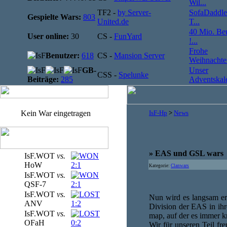
Wil...
TF2 -
by Server-
SofaDaddle
Gespielte Wars:
803
United.de
T...
40 Mio. Be
User online:
30
CS -
FunYard
!...
Frohe
Benutzer:
618
CS -
Mansion Server
Weihnachten
GB-
Unser
CSS -
Spelunke
Beiträge:
285
Adventskale
Kein War eingetragen
IsF-Hp
>
News
» EAS und GSL wars
IsF.WOT
vs.
HoW
2:1
Kategorie:
Clanwars
IsF.WOT
vs.
QSF-7
2:1
IsF.WOT
vs.
Nun wird es langsam ern
ANV
1:2
Division der EAS in ihr
IsF.WOT
vs.
map, auf der es immer 
OFaH
0:2
Wir für unseren Teil fr