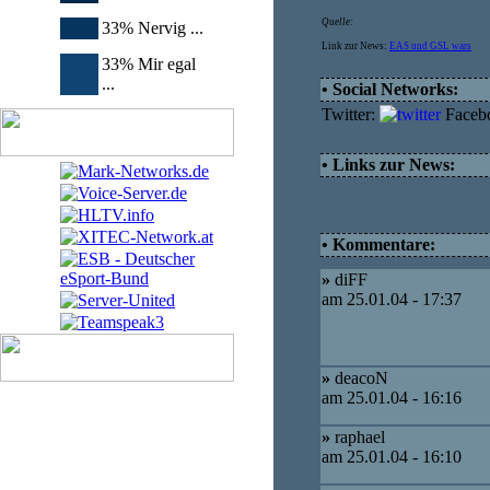
Quelle:
33% Nervig ...
Link zur News:
EAS und GSL wars
33% Mir egal
...
• Social Networks:
Twitter:
Faceb
• Links zur News:
• Kommentare:
»
diFF
am 25.01.04 - 17:37
»
deacoN
am 25.01.04 - 16:16
»
raphael
am 25.01.04 - 16:10