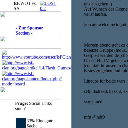
IsF.WOT
vs.
uns ausgehen ;)
SA
0:2
Auf Wunsch des Gegners
vs-isf laufen.
you are welcome to join
- Zur Sponsor
Section -
Morgen abend geht es d
besetzte Gruppe (mouz, 
Gespielt werden de_cbb
Ob es HLTV geben wird 
jedenfall in unserem ch
bestes zu geben und mit
Lineups für beide wars:
st4r, dadread, hazard, e
stay tuned
Frage:
Social Links
sind ?
mfg @ndr0
33% Eine gute
Sache ...