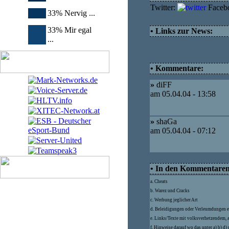
Twitter:
Faceb
33% Nervig ...
33% Mir egal
• Links zur News:
...
• Kommentare:
»
diFF
am 05.04.04 - 13:58
»
shaGa
am 05.04.04 - 07:12
• In den Kommentaren d
a. Cheats
b. Warez und Cracks
c. Werbung jeglicher Art
d. Beleidigungen oder Verleumdungen e
e. Links/Texte mit volksverhetzendem, 
f. Hinweise darauf wo das unter a) b) d