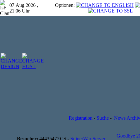
07.Aug.2026 ,
Optionen:
21:06 Uhr
Registration
-
Suche
-
News Archi
Goodbye 2
Besucher:
44435477
CS -
SniperWar Server