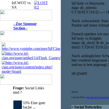
IsF.WOT
vs.
IsF.holy vs #myxcess
SA
0:2
map: de_inferno
CT [6:9] T [10:2] ---> [
Nach schwachem Start 
- Zur Sponsor
Punkte auf unser schmal
Section -
Danach spielten wir no
IsF.holy vs Knights
maps: de_dust2 & de_n
dust2: CT[6:6] T[10:2] 
Nach anfänglichen Schw
hier verdient insgesamt
und nu is bett angesagt :
n8 @ndr0
Frage:
Social Links
sind ?
Quelle:
Link zur News:
eas und mr12 war am So
33% Eine gute
• Social Networks:
Sache ...