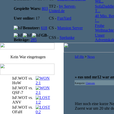
Wil...
TF2 -
by Server-
SofaDaddle
Gespielte Wars:
803
United.de
T...
40 Mio. Be
User online:
17
CS -
FunYard
!...
Frohe
Benutzer:
618
CS -
Mansion Server
Weihnachten
GB-
Unser
CSS -
Spelunke
Beiträge:
285
Adventskale
Kein War eingetragen
IsF-Hp
>
News
» eas und mr12 war a
IsF.WOT
vs.
HoW
2:1
Kategorie:
Clanwars
IsF.WOT
vs.
QSF-7
2:1
IsF.WOT
vs.
ANV
1:2
Hier noch eine kurze N
IsF.WOT
vs.
Zuerst war um 20 uhr de
OFaH
0:2