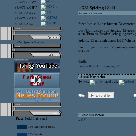
2:1
IsF.WOT
vs.
HoW
2:1
» GSL Spieltag 12+13
IsF.WOT
vs.
QSF-7
1:2
IsF.WOT
vs.
ANV
Kategorie:
Clanwars
0:2
IsF.WOT
vs.
OFaH
0:2
Eigentlich sollte das hier ein Newsposter
IsF.WOT
vs.
SA
Das Nachholspiel von Spieltag 12 gegen 
allen "Pistolen-Runden" sehr gut geschla
Spieltag 13 ging mit einem DEF. Win an u
- Zur Sponsor Section -
Somit folgen nur noch 2 Spieltage, doch
Gruppe
Quelle:
GSL Spieltag 12+13
Link zur News:
• Social Networks:
Twitter:
Facebook:
• Links zur News:
Frage:
Social Links sind ?
»
GSL
33% Eine gute Sache ...
33% Nervig ...