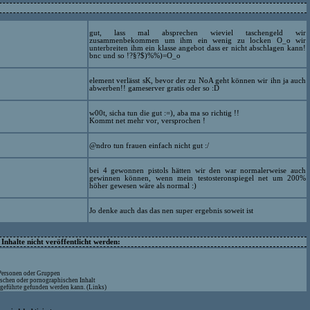
gut, lass mal absprechen wieviel taschengeld wir
zusammenbekommen um ihm ein wenig zu locken O_o wir
unterbreiten ihm ein klasse angebot dass er nicht abschlagen kann!
bnc und so !?§?$)%%)=O_o
element verlässt sK, bevor der zu NoA geht können wir ihn ja auch
abwerben!! gameserver gratis oder so :D
w00t, sicha tun die gut :=), aba ma so richtig !!
Kommt net mehr vor, versprochen !
@ndro tun frauen einfach nicht gut :/
bei 4 gewonnen pistols hätten wir den war normalerweise auch
gewinnen können, wenn mein testosteronspiegel net um 200%
höher gewesen wäre als normal :)
Jo denke auch das das nen super ergebnis soweit ist
nhalte nicht veröffentlicht werden:
 Personen oder Gruppen
ischen oder pornographischen Inhalt
ufgeführte gefunden werden kann. (Links)