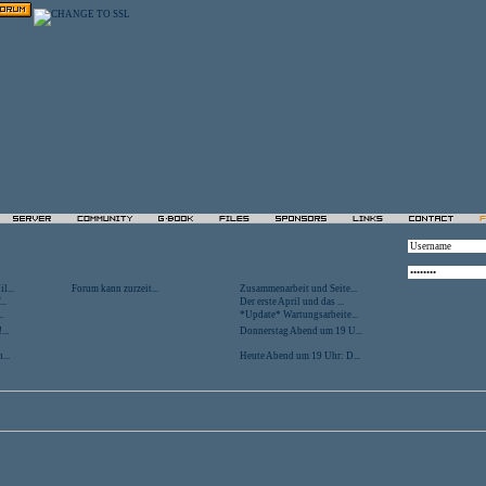
l...
Forum kann zurzeit...
Zusammenarbeit und Seite...
..
Der erste April und das ...
.
*Update* Wartungsarbeite...
...
Donnerstag Abend um 19 U...
...
Heute Abend um 19 Uhr: D...