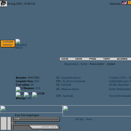
09.Aug.2026 , 13:08 Uhr
Optionen:
Registration
-
Suche
-
News Archiv
-
Artikel
Besucher:
44457695
CS -
SniperWar Server
Goodbye 2025 – Wi
Gespielte Wars:
803
TF2 -
by Server-United.de
SofaDaddler goes T.
User online:
24
CS -
FunYard
40 Mio. Beuscher !..
Benutzer:
618
CS -
Mansion Server
Frohe Weihnachten!
GB-
CSS -
Spelunke
Unser Adventskalen
Beiträge:
285
Kein War eingetragen
IsF-Hp
News
>