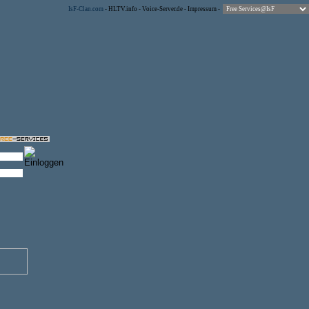
IsF-Clan.com
-
HLTV.info
-
Voice-Server.de
-
Impressum
-