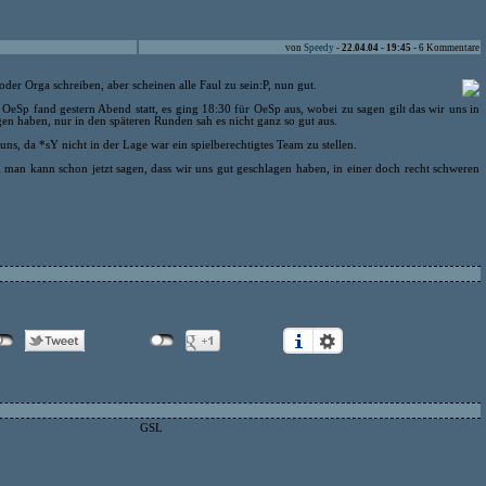
von
Speedy
-
22.04.04 - 19:45
- 6 Kommentare
 oder Orga schreiben, aber scheinen alle Faul zu sein:P, nun gut.
OeSp fand gestern Abend statt, es ging 18:30 für OeSp aus, wobei zu sagen gilt das wir uns in
gen haben, nur in den späteren Runden sah es nicht ganz so gut aus.
ns, da *sY nicht in der Lage war ein spielberechtigtes Team zu stellen.
 man kann schon jetzt sagen, dass wir uns gut geschlagen haben, in einer doch recht schweren
GSL