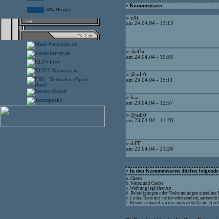
• Kommentare:
33% Mir egal ...
»
eXi
am 24.04.04 - 13:13
»
shaGa
am 24.04.04 - 10:33
»
@ndr0
am 23.04.04 - 15:11
»
haz
am 23.04.04 - 12:57
»
@ndr0
am 23.04.04 - 11:28
»
diFF
am 22.04.04 - 21:28
• In den Kommentaren dürfen folgende I
a. Cheats
b. Warez und Cracks
c. Werbung jeglicher Art
d. Beleidigungen oder Verleumdungen einzelner
e. Links/Texte mit volksverhetzendem, antisemit
f. Hinweise darauf wo das unter a) b) d) und e) a