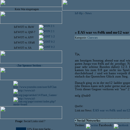
Kein War eingetragen
IsF-Hp
News
>
2:1
IsF.WOT
vs.
HoW
2:1
» EAS war vs #s0k und mr12 war 
IsF.WOT
vs.
QSF-7
1:2
IsF.WOT
vs.
ANV
Kategorie:
Clanwars
0:2
IsF.WOT
vs.
OFaH
0:2
IsF.WOT
vs.
SA
Tja,
am heutigen Sonntag abend war mal wied
guten Jungs von #s0k auf de_prodigy. Na
- Zur Sponsor Section -
paar sehr schöne Runden dabei) 12:3. 
kamen bis zum 0:8 gar nicht ins Spiel
durchdefused :/ und wir hams verpeilt i
einfach das Quentchen Glück zum Sieg.
Danach ging es in der mr12 ladder gegen
(die Demos kann sich jeder gerne mal an
Trotz dieser Gegner verloren wir "nur" 
mfg @ndr0
Quelle:
EAS war vs #s0k und mr12 
Link zur News:
• Social Networks:
Frage:
Social Links sind ?
Twitter:
Facebook:
33% Eine gute Sache ...