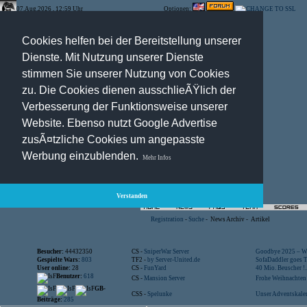
07.Aug.2026 , 12:59 Uhr
Optionen:
Cookies helfen bei der Bereitstellung unserer
Dienste. Mit Nutzung unserer Dienste
stimmen Sie unserer Nutzung von Cookies
zu. Die Cookies dienen ausschlieÃŸlich der
Verbesserung der Funktionsweise unserer
Website. Ebenso nutzt Google Advertise
zusÃ¤tzliche Cookies um angepasste
Werbung einzublenden.
Mehr Infos
Verstanden
Registration
-
Suche
-
News Archiv
-
Artikel
Besucher:
44432350
CS -
SniperWar Server
Goodbye 2025 – Wi
Gespielte Wars:
803
TF2 -
by Server-United.de
SofaDaddler goes T.
User online:
28
CS -
FunYard
40 Mio. Beuscher !..
Benutzer:
618
CS -
Mansion Server
Frohe Weihnachten!
GB-
CSS -
Spelunke
Unser Adventskalen
Beiträge:
285