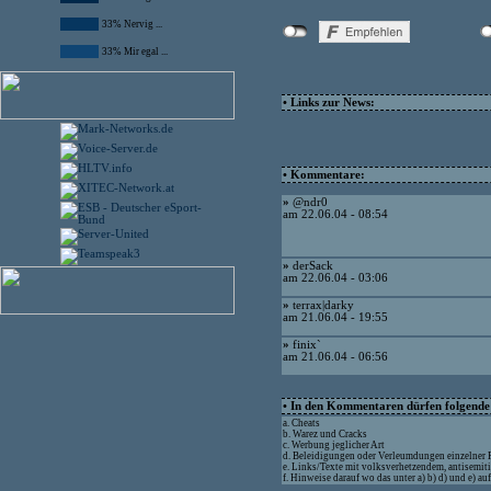
33% Nervig ...
33% Mir egal ...
• Links zur News:
• Kommentare:
»
@ndr0
am 22.06.04 - 08:54
»
derSack
am 22.06.04 - 03:06
»
terrax|darky
am 21.06.04 - 19:55
»
finix`
am 21.06.04 - 06:56
• In den Kommentaren dürfen folgende I
a. Cheats
b. Warez und Cracks
c. Werbung jeglicher Art
d. Beleidigungen oder Verleumdungen einzelner
e. Links/Texte mit volksverhetzendem, antisemit
f. Hinweise darauf wo das unter a) b) d) und e) a