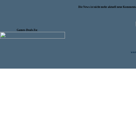
Die News ist nicht mehr aktuell neue Kommenta
Games-Deals.Eu:
www.