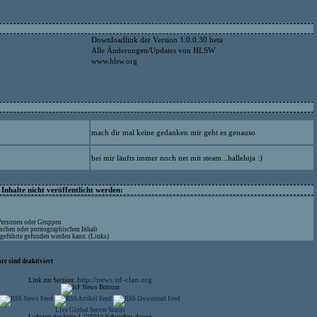
Downloadlink der Version 1.0.0.30 beta
Alle Änderungen/Updates von HLSW
www.hlsw.org
mach dir mal keine gedanken mir geht es genauso
bei mir läufts immer noch net mit steam...halleluja :)
nhalte nicht veröffentlicht werden:
 Personen oder Gruppen
ischen oder pornographischen Inhalt
ufgeführte gefunden werden kann. (Links)
re sind deaktiviert
http://news.isf-clan.org
Link zur Section:
Live Global Server Status