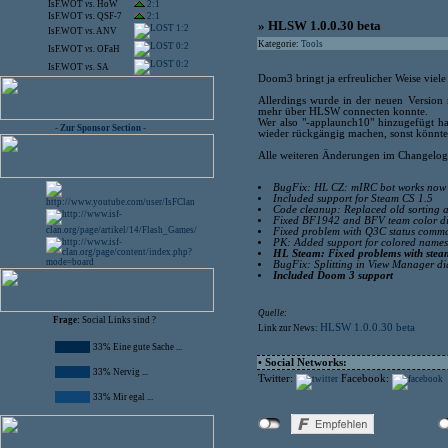
IsF.WOT
vs.
HoW
2:1
IsF.WOT
vs.
QSF-7
2:1
» HLSW 1.0.0.30 beta
1:2
IsF.WOT
vs.
ANV
Kategorie:
Tools
0:2
IsF.WOT
vs.
OFaH
0:2
IsF.WOT
vs.
SA
Doom3 bringt ja erfreulicher Weise vie
Allerdings wurde in der neuen Version
mehr über HLSW connecten konnte.
Wer also "-applaunch10" hinzugefügt hat
- Zur Sponsor Section -
wieder rückgängig machen, sonst könnte
Alle weiteren Änderungen im Changelog
BugFix: HL CZ: mIRC bot works now
Included support for Steam CS 1.5
Code cleanup: Replaced old sorting 
Fixed BF1942 and BFV team color di
Fixed problem with Q3C status comma
PK: Added support for colored names
HL Steam: Fixed problems with stea
BugFix: Splitting in View Manager did
Included Doom 3 support
Quelle:
Frage:
Social Links sind ?
HLSW 1.0.0.30 beta
Link zur News:
33% Eine gute Sache ...
• Social Networks:
33% Nervig ...
Twitter:
Facebook:
33% Mir egal ...