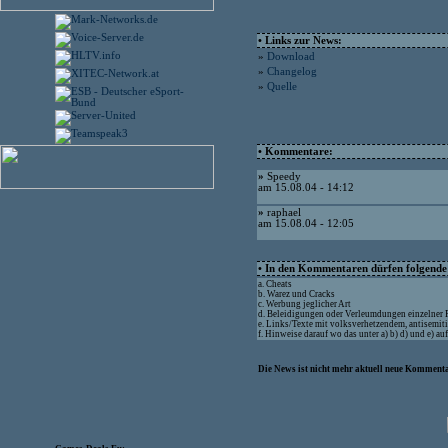
• Links zur News:
»
Download
»
Changelog
»
Quelle
• Kommentare:
»
Speedy
am 15.08.04 - 14:12
»
raphael
am 15.08.04 - 12:05
• In den Kommentaren dürfen folgende I
a. Cheats
b. Warez und Cracks
c. Werbung jeglicher Art
d. Beleidigungen oder Verleumdungen einzelner
e. Links/Texte mit volksverhetzendem, antisemit
f. Hinweise darauf wo das unter a) b) d) und e) a
Die News ist nicht mehr aktuell neue Kommenta