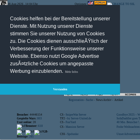
08.Aug.2026 , 14:04 Uhr
Optionen:
Cookies helfen bei der Bereitstellung unserer
Dienste. Mit Nutzung unserer Dienste
stimmen Sie unserer Nutzung von Cookies
zu. Die Cookies dienen ausschlieÃŸlich der
Verbesserung der Funktionsweise unserer
Website. Ebenso nutzt Google Advertise
zusÃ¤tzliche Cookies um angepasste
Werbung einzublenden.
Mehr Infos
Verstanden
Registration
-
Suche
-
News Archiv
-
Artikel
Besucher:
44446154
CS -
SniperWar Server
Goodbye 2025 – Wi
Gespielte Wars:
803
TF2 -
by Server-United.de
SofaDaddler goes T.
User online:
20
CS -
FunYard
40 Mio. Beuscher !..
Benutzer:
618
CS -
Mansion Server
Frohe Weihnachten!
GB-
CSS -
Spelunke
Unser Adventskalen
Beiträge:
285