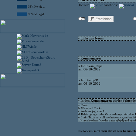
• Social Networks:
Twitter:
Facebook:
33% Nervig ...
33% Mir egal ...
• Links zur News:
• Kommentare:
»
IsF`Evan_Raps
am 06-10-2002
»
IsF`Andy^B
am 06-10-2002
• In den Kommentaren dürfen folgende I
a. Cheats
b. Warez und Cracks
c. Werbung jeglicher Art
d. Beleidigungen oder Verleumdungen einzelner
e. Links/Texte mit volksverhetzendem, antisemit
f. Hinweise darauf wo das unter a) b) d) und e) a
Die News ist nicht mehr aktuell neue Kommenta