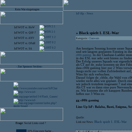
Kein War eingetragen
IsF-Hp
News
>
2:1
IsF.WOT
vs.
HoW
2:1
» Black spielt 1. ESL-War
IsF.WOT
vs.
QSF-7
1:2
IsF.WOT
vs.
ANV
Kategorie:
Clanwars
0:2
IsF.WOT
vs.
OFaH
0:2
Am heutigen Sonntag konnte unser Squad
IsF.WOT
vs.
SA
und seit langem geplanten Einstieg in d
. In der Clanbase-Ladder immer
c00lt gaming
in der ESL nur sehr weit hinten zu finde
Der Erfolg unseres Squads war eigentlich
als CT auf de_nuke konnten sie ihre Fähi
- Zur Sponsor Section -
dass c00lt gaming hier nur 2 Wins verwir
Jungs nicht zur vollen Zufriedenheit auf
Wins für sich verbuchen.
Darauf folgte de_cbble, die Wahl von c00
wieder nicht alles wie geplant. Durch e
wir jedoch trotzdem insgesamt 7 mal ein
Als CT war es dann eine pure Nervenscha
zu. Wir konnten die oft kanppen Runden
ließen nur 3 Wins zu.
gg c00lt gaming
Line-Up IsF: Balaba, Basti, Enigma, 
Quelle:
Black spielt 1. ESL-War
Link zur News:
Frage:
Social Links sind ?
33% Eine gute Sache ...