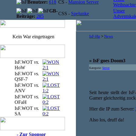
Benutzer:
618
CS -
Mansion Server
Weihnachten
GB-
Unser
CSS -
Spelunke
Beiträge:
285
Adventskale
Kein War eingetragen
IsF-Hp
>
News
» IsF goes Doom3
IsF.WOT
vs.
HoW
2:1
Kategorie:
Server
IsF.WOT
vs.
QSF-7
2:1
IsF.WOT
vs.
ANV
1:2
Seit heute stellt der 
IsF.WOT
vs.
Gamer gleichzeitig zoc
OFaH
0:2
IsF.WOT
vs.
Hier die IP zum Server:
SA
0:2
Also los, druff da!
- Zur Sponsor