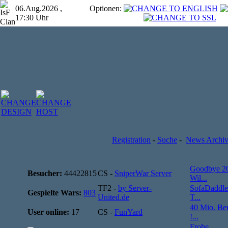
06.Aug.2026 ,
Optionen:
17:30 Uhr
Registration
-
Suche
-
News Archi
Goodbye 2
Besucher:
44422815
CS -
SniperWar Server
Wil...
TF2 -
by Server-
SofaDaddle
Gespielte Wars:
803
United.de
T...
40 Mio. Be
User online:
17
CS -
FunYard
!...
Frohe