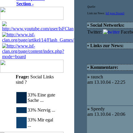
Section -
Quelle:
Link zur News:
IsF goes Doom3
• Social Networks:
Twitter:
Faceb
• Links zur News:
• Kommentare:
Frage:
Social Links
»
rausch
sind ?
am 13.10.04 - 22:25
33% Eine gute
Sache ...
»
Speedy
33% Nervig ...
am 13.10.04 - 20:06
33% Mir egal
...