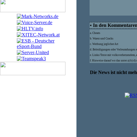
• In den Kommentaren d
a. Cheats
b. Warez und Cracks
c. Werbung jeglicher Art
d. Beleidigungen oder Verleumdungen e
e. Links/Texte mit volksverhetzendem, 
f. Hinweise darauf wo das unter a) b) d
Die News ist nicht me