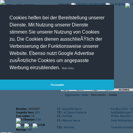
Optionen:
08.Aug.2026 , 13:03 Uhr
Cookies helfen bei der Bereitstellung unserer
Dienste. Mit Nutzung unserer Dienste
stimmen Sie unserer Nutzung von Cookies
zu. Die Cookies dienen ausschlieÃŸlich der
Verbesserung der Funktionsweise unserer
Website. Ebenso nutzt Google Advertise
zusÃ¤tzliche Cookies um angepasste
Werbung einzublenden.
Mehr Infos
Verstanden
Registration
-
Suche
-
News Archiv
-
Artikel
Besucher:
44445667
CS -
SniperWar Server
Goodbye 2025 – Wi
Gespielte Wars:
803
TF2 -
by Server-United.de
SofaDaddler goes T.
User online:
14
CS -
FunYard
40 Mio. Beuscher !..
Benutzer:
618
CS -
Mansion Server
Frohe Weihnachten!
GB-
CSS -
Spelunke
Unser Adventskalen
Beiträge:
285