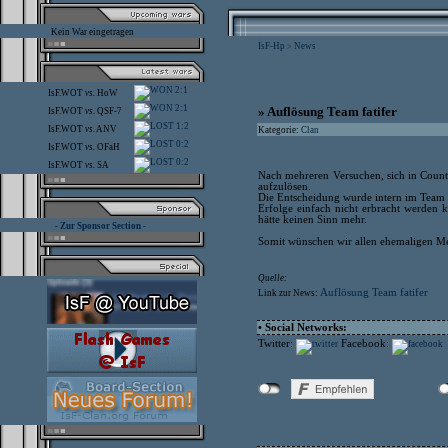
Kein War eingetragen
IsF-Hp
News
>
2:1
IsF.WOT
vs.
HoW
2:1
» Auflösung Team fatifer
IsF.WOT
vs.
QSF-7
1:2
IsF.WOT
vs.
ANV
Kategorie:
Clan
0:2
IsF.WOT
vs.
OFaH
0:2
IsF.WOT
vs.
SA
Nach mehreren Versuchen, sich in Counte
aufzulösen.
Die Entscheidung wurde intern im Team d
Erfolge einfach nicht erbracht werden k
hätte keinen Sinn mehr.
- Zur Sponsor Section -
Somit wünschen wir allen ehemaligen Me
Quelle:
Auflösung Team fatifer
Link zur News:
• Social Networks:
Twitter:
Facebook: