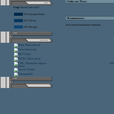
• Links zur News:
Frage:
Social Links sind ?
33% Eine gute Sache ...
• Kommentare:
33% Nervig ...
Noch keine Kommentare vorhanden
33% Mir egal ...
www.