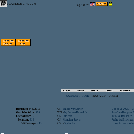
06.Aug.2026 , 17:30 Uhr
Optionen:
Registration
-
Suche
-
News Archiv
-
Artikel
Besucher:
44422813
CS -
SniperWar Server
Goodbye 2025 – Wi
Gespielte Wars:
803
TF2 -
by Server-United.de
SofaDaddler goes T.
User online:
19
CS -
FunYard
40 Mio. Beuscher !..
Benutzer:
618
CS -
Mansion Server
Frohe Weihnachten!
GB-Beiträge:
285
CSS -
Spelunke
Unser Adventskalen