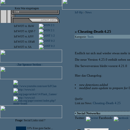
Kein War eingetragen
IsF-Hp
News
>
2:1
IsF.WOT
vs.
HoW
2:1
» Cheating-Death 4.25
IsF.WOT
vs.
QSF-7
1:2
IsF.WOT
vs.
ANV
Kategorie:
Tools
0:2
IsF.WOT
vs.
OFaH
0:2
IsF.WOT
vs.
SA
Endlich tut sich mal wieder etwas mehr
Die neue Version 4.25.0 enthält neben 
- Zur Sponsor Section -
Die Serverversion bleibt vorerst 4.21.0
Hier das Changelog:
new detections added
modified auto-update to prepare for 
Quelle:
Cheating-Death 4.25
Link zur News:
• Social Networks:
Twitter:
Facebook:
Frage:
Social Links sind ?
33% Eine gute Sache ...