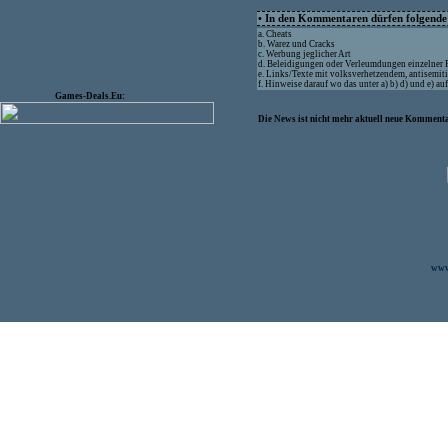
• In den Kommentaren dürfen folgende I
a. Cheats
b. Warez und Cracks
c. Werbung jeglicher Art
d. Beleidigungen oder Verleumdungen einzelner
e. Links/Texte mit volksverhetzendem, antisemit
f. Hinweise darauf wo das unter a) b) d) und e) a
Games-Deals.Eu:
Die News ist nicht mehr aktuell neue Kommenta
www.