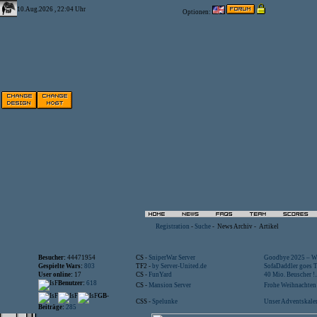
10.Aug.2026 , 22:04 Uhr
Optionen:
Registration
-
Suche
-
News Archiv
-
Artikel
Besucher:
44471954
CS -
SniperWar Server
Goodbye 2025 – Wi
Gespielte Wars:
803
TF2 -
by Server-United.de
SofaDaddler goes T.
User online:
17
CS -
FunYard
40 Mio. Beuscher !..
Benutzer:
618
CS -
Mansion Server
Frohe Weihnachten!
GB-
CSS -
Spelunke
Unser Adventskalen
Beiträge:
285