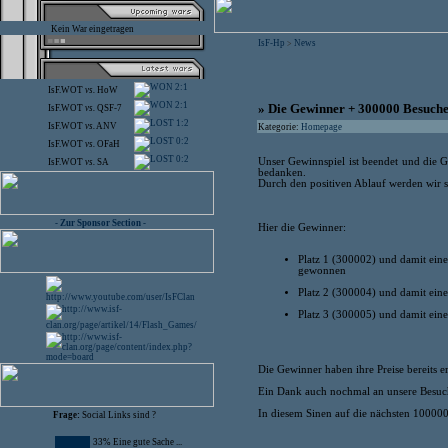
Kein War eingetragen
IsF-Hp
News
>
2:1
IsF.WOT
vs.
HoW
2:1
» Die Gewinner + 300000 Besuch
IsF.WOT
vs.
QSF-7
1:2
IsF.WOT
vs.
ANV
Kategorie:
Homepage
0:2
IsF.WOT
vs.
OFaH
0:2
Unser Gewinnspiel ist beendet und die G
IsF.WOT
vs.
SA
bedanken.
Durch den positiven Ablauf werden wir so
- Zur Sponsor Section -
Hier die Gewinner:
Platz 1 (300002) und damit eine
gewonnen
Platz 2 (300004) und damit ein
Platz 3 (300005) und damit ein
Die Gewinner haben ihre Preise bereits er
Ein Dank auch nochmal an unsere Besuch
In diesem Sinen auf die nächsten 10000
Frage:
Social Links sind ?
33% Eine gute Sache ...