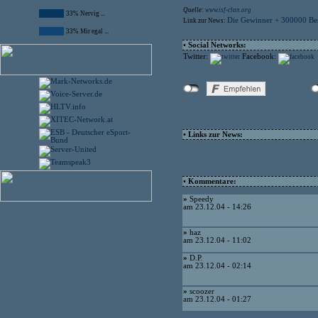
Quelle:
www.isf-clan.org
33% Nervig ...
Die Gewinner + 300000 Be
Link zur News:
33% Mir egal ...
• Social Networks:
Twitter:
Facebook:
• Links zur News:
• Kommentare:
»
Speedy
am 23.12.04 - 14:26
»
haz
am 23.12.04 - 11:02
»
D.P.
am 23.12.04 - 02:14
»
scoozer
am 23.12.04 - 01:27