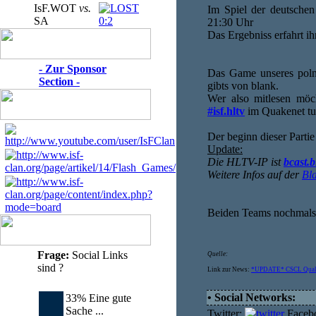
IsF.WOT
vs.
Im Spiel der deutschen
SA
0:2
21:30 Uhr
Das Ergebniss erfahrt ih
- Zur Sponsor
Das Game unseres poln
Section -
gibts von blank.
Wer also mitlesen möc
#isf.hltv
im Quakenet tu
Der beginn dieser Parti
Update:
Die HLTV-IP ist
bcast.
Weitere Infos auf der
Bl
Beiden Teams nochmals v
Frage:
Social Links
Quelle:
sind ?
Link zur News:
*UPDATE* CSCL Quali 
• Social Networks:
33% Eine gute
Sache ...
Twitter:
Faceb