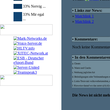
33% Nervig ...
• Links zur News:
33% Mir egal
»
Matchlink 1
...
»
Matchlink 2
• Kommentare:
Noch keine Kommentar
• In den Kommentaren d
a. Cheats
b. Warez und Cracks
c. Werbung jeglicher Art
d. Beleidigungen oder Verleumdungen e
e. Links/Texte mit volksverhetzendem, 
f. Hinweise darauf wo das unter a) b) d
Die News ist nicht me