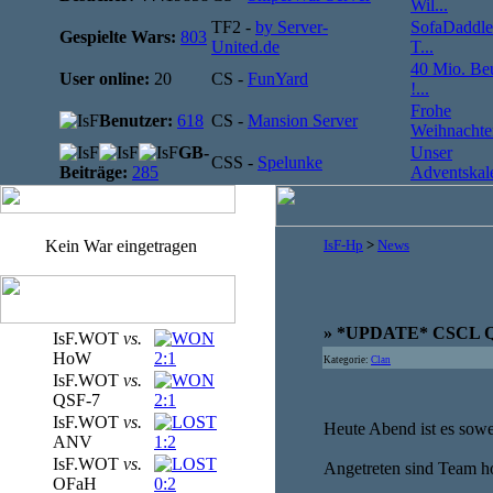
Wil...
TF2 -
by Server-
SofaDaddle
Gespielte Wars:
803
United.de
T...
40 Mio. Be
User online:
20
CS -
FunYard
!...
Frohe
Benutzer:
618
CS -
Mansion Server
Weihnachten
GB-
Unser
CSS -
Spelunke
Beiträge:
285
Adventskale
Kein War eingetragen
IsF-Hp
>
News
» *UPDATE* CSCL Qua
IsF.WOT
vs.
HoW
2:1
Kategorie:
Clan
IsF.WOT
vs.
QSF-7
2:1
IsF.WOT
vs.
Heute Abend ist es sowe
ANV
1:2
IsF.WOT
vs.
Angetreten sind Team h
OFaH
0:2