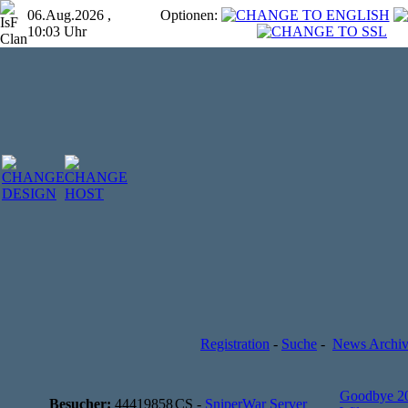
06.Aug.2026 ,
Optionen:
10:03 Uhr
Registration
-
Suche
-
News Archi
Goodbye 2
Besucher:
44419858
CS -
SniperWar Server