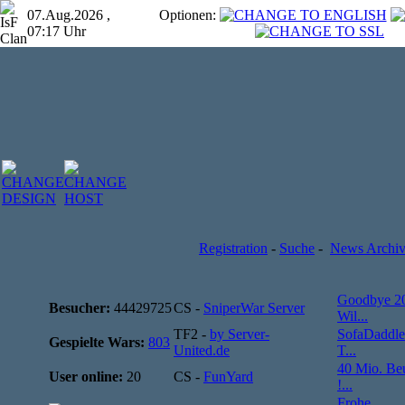
07.Aug.2026 ,
Optionen:
07:17 Uhr
Registration
-
Suche
-
News Archi
Goodbye 2
Besucher:
44429725
CS -
SniperWar Server
Wil...
TF2 -
by Server-
SofaDaddle
Gespielte Wars:
803
United.de
T...
40 Mio. Be
User online:
20
CS -
FunYard
!...
Frohe