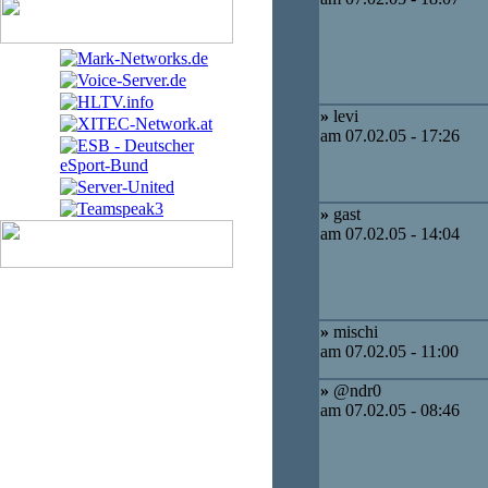
»
levi
am 07.02.05 - 17:26
»
gast
am 07.02.05 - 14:04
»
mischi
am 07.02.05 - 11:00
»
@ndr0
am 07.02.05 - 08:46