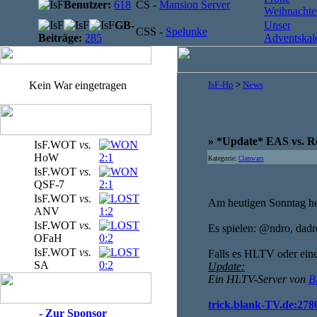
Benutzer:
618
CS -
Mansion Server
Weihnachten
GB-
Unser
CSS -
Spelunke
Beiträge:
285
Adventskale
Kein War eingetragen
IsF-Hp
>
News
» *Update* EAS vs. R
IsF.WOT
vs.
HoW
2:1
Kategorie:
Clanwars
IsF.WOT
vs.
QSF-7
2:1
IsF.WOT
vs.
Am heutigen Sonntag he
ANV
1:2
IsF.WOT
vs.
Es spielen: @ndro, dadre
OFaH
0:2
IsF.WOT
vs.
Falls es HLTV oder eine
SA
0:2
Update:
Ein HLTV-Server von
B
trick.blank-TV.de:278
- Zur Sponsor