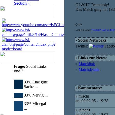
Section -
GL&HF Team holy!
Das Match ging mit 18:
Quelle:
Link zur News:
*Update* EAS vs. Ret
• Social Networks:
Twitter:
Faceb
• Links zur News:
»
Matchlink
Frage:
Social Links
»
Matchdetails
sind ?
33% Eine gute
Sache ...
• Kommentare:
33% Nervig ...
»
mischi
am 09.02.05 - 19:38
33% Mir egal
...
»
@ndr0
am 07.02.05 - 18:07