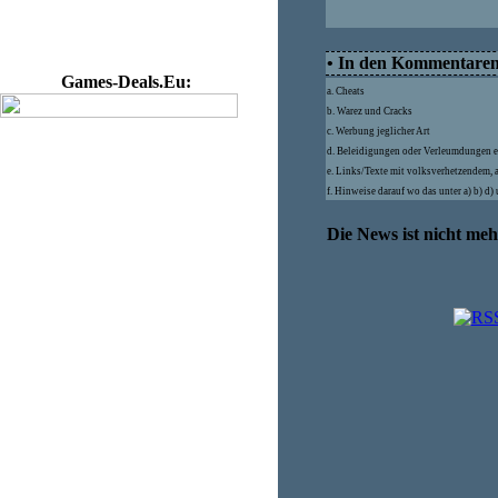
• In den Kommentaren d
Games-Deals.Eu:
a. Cheats
b. Warez und Cracks
c. Werbung jeglicher Art
d. Beleidigungen oder Verleumdungen e
e. Links/Texte mit volksverhetzendem, 
f. Hinweise darauf wo das unter a) b) d
Die News ist nicht me