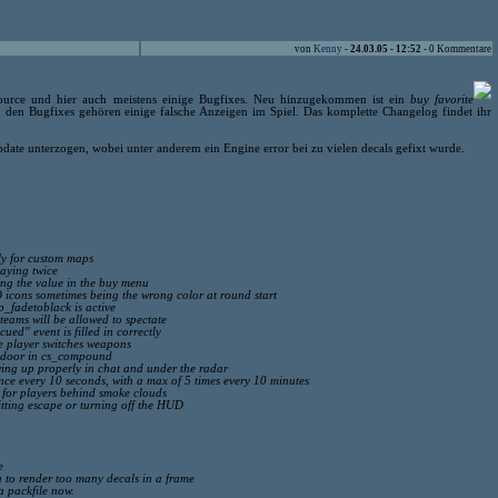
von
Kenny
-
24.03.05 - 12:52
- 0 Kommentare
Source und hier auch meistens einige Bugfixes. Neu hinzugekommen ist ein
buy favorite
u den Bugfixes gehören einige falsche Anzeigen im Spiel. Das komplette Changelog findet ihr
te unterzogen, wobei unter anderem ein Engine error bei zu vielen decals gefixt wurde.
ly for custom maps
laying twice
ing the value in the buy menu
icons sometimes being the wrong color at round start
_fadetoblack is active
ams will be allowed to spectate
ued" event is filled in correctly
he player switches weapons
k door in cs_compound
ing up properly in chat and under the radar
ce every 10 seconds, with a max of 5 times every 10 minutes
 for players behind smoke clouds
itting escape or turning off the HUD
e
g to render too many decals in a frame
a packfile now.