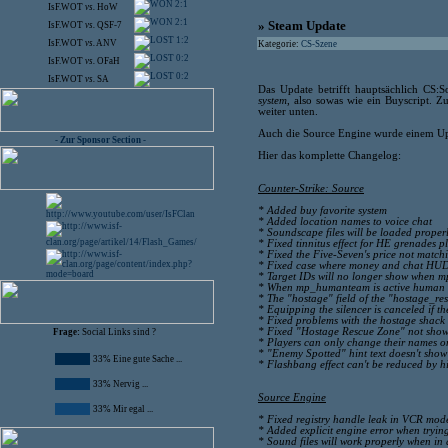
2:1
IsF.WOT
vs.
HoW
2:1
» Steam Update
IsF.WOT
vs.
QSF-7
1:2
IsF.WOT
vs.
ANV
Kategorie:
CS-Szene
0:2
IsF.WOT
vs.
OFaH
0:2
IsF.WOT
vs.
SA
Das Update betrifft hauptsächlich CS:
system
, also sowas wie ein Buyscript. Z
weiter unten.
Auch die Source Engine wurde einem Upda
- Zur Sponsor Section -
Hier das komplette Changelog:
Counter-Strike: Source
* Added buy favorite system
* Added location names to voice chat
* Soundscape files will be loaded proper
* Fixed tinnitus effect for HE grenades p
* Fixed the Five-Seven's price not match
* Fixed case where money and chat HUD 
* Target IDs will no longer show when mp
* When mp_humanteam is active human te
* The "hostage" field of the "hostage_resc
* Equipping the silencer is canceled if t
* Fixed problems with the hostage shac
* Fixed "Hostage Rescue Zone" not show
Frage:
Social Links sind ?
* Players can only change their names on
* "Enemy Spotted" hint text doesn't show
33% Eine gute Sache ...
* Flashbang effect can't be reduced by h
33% Nervig ...
Source Engine
33% Mir egal ...
* Fixed registry handle leak in VCR mod
* Added explicit engine error when tryin
* Sound files will work properly when in 