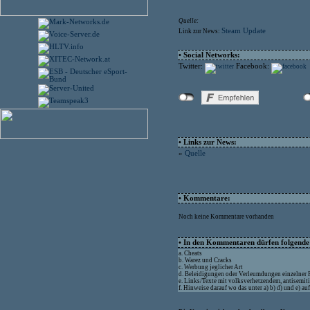
Quelle:
Steam Update
Link zur News:
• Social Networks:
Twitter:
Facebook:
• Links zur News:
»
Quelle
• Kommentare:
Noch keine Kommentare vorhanden
• In den Kommentaren dürfen folgende I
a. Cheats
b. Warez und Cracks
c. Werbung jeglicher Art
d. Beleidigungen oder Verleumdungen einzelner
e. Links/Texte mit volksverhetzendem, antisemit
f. Hinweise darauf wo das unter a) b) d) und e) a