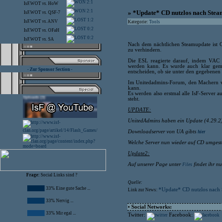
2:1
IsF.WOT
vs.
HoW
2:1
» *Update* CD nutzlos nach Ste
IsF.WOT
vs.
QSF-7
1:2
IsF.WOT
vs.
ANV
Kategorie:
Tools
0:2
IsF.WOT
vs.
OFaH
0:2
IsF.WOT
vs.
SA
Nach dem nächtlichen Steamupdate ist Ch
zu verhindern.
Die ESL reagierte darauf, indem VAC Pf
werden kann. Es wurde auch klar gema
- Zur Sponsor Section -
entscheiden, ob sie unter den gegebenen
Im Unitedadmins-Forum, den Machern vo
kann.
Es werden also erstmal alle IsF-Server 
steht.
UPDATE:
UnitedAdmins haben ein Update (4.29.2) 
Downloadserver von UA gibts
hier
Welche Server nun wieder auf CD umgeste
Update2:
Auf unserer Page unter
findet ihr n
Files
Frage:
Social Links sind ?
Quelle:
33% Eine gute Sache ...
*Update* CD nutzlos nach
Link zur News:
33% Nervig ...
• Social Networks:
33% Mir egal ...
Twitter:
Facebook: