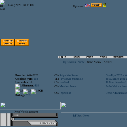
08.Aug.2026 , 08:39 Uhr
Optionen:
Registration
-
Suche
-
News Archiv
-
Artikel
Besucher:
44442123
CS -
SniperWar Server
Goodbye 2025 – Wi
Gespielte Wars:
803
TF2 -
by Server-United.de
SofaDaddler goes T.
User online:
50
CS -
FunYard
40 Mio. Beuscher !..
Benutzer:
618
CS -
Mansion Server
Frohe Weihnachten!
GB-
CSS -
Spelunke
Unser Adventskalen
Beiträge:
285
Kein War eingetragen
IsF-Hp
News
>