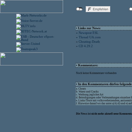
• Links zur News:
»
Newspost ESL
»
Thread UA.com
»
Cheating-Death
»
CD 4.29.2
• Kommentare:
Noch keine Kommentare vorhanden
• In den Kommentaren dürfen folgende I
a. Cheats
b. Warez und Cracks
c. Werbung jeglicher Art
d. Beleidigungen oder Verleumdungen einzelner
e. Links/Texte mit volksverhetzendem, antisemit
f. Hinweise darauf wo das unter a) b) d) und e) a
Die News ist nicht mehr aktuell neue Kommenta