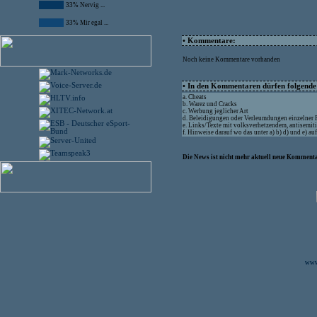
33% Nervig ...
33% Mir egal ...
• Kommentare:
Noch keine Kommentare vorhanden
• In den Kommentaren dürfen folgende I
a. Cheats
b. Warez und Cracks
c. Werbung jeglicher Art
d. Beleidigungen oder Verleumdungen einzelner
e. Links/Texte mit volksverhetzendem, antisemit
f. Hinweise darauf wo das unter a) b) d) und e) a
Die News ist nicht mehr aktuell neue Kommenta
www.