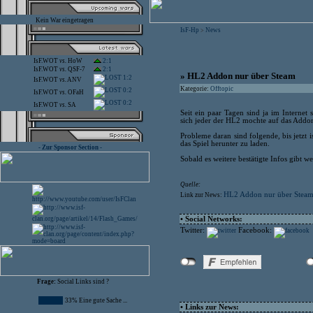
Kein War eingetragen
IsF-Hp
News
>
IsF.WOT
vs.
HoW
2:1
IsF.WOT
vs.
QSF-7
2:1
» HL2 Addon nur über Steam
1:2
IsF.WOT
vs.
ANV
Kategorie:
Offtopic
0:2
IsF.WOT
vs.
OFaH
0:2
IsF.WOT
vs.
SA
Seit ein paar Tagen sind ja im Interne
sich jeder der HL2 mochte auf das Addo
Probleme daran sind folgende, bis jetzt 
das Spiel herunter zu laden.
- Zur Sponsor Section -
Sobald es weitere bestätigte Infos gibt wer
Quelle:
HL2 Addon nur über Stea
Link zur News:
• Social Networks:
Twitter:
Facebook:
Frage:
Social Links sind ?
33% Eine gute Sache ...
• Links zur News: