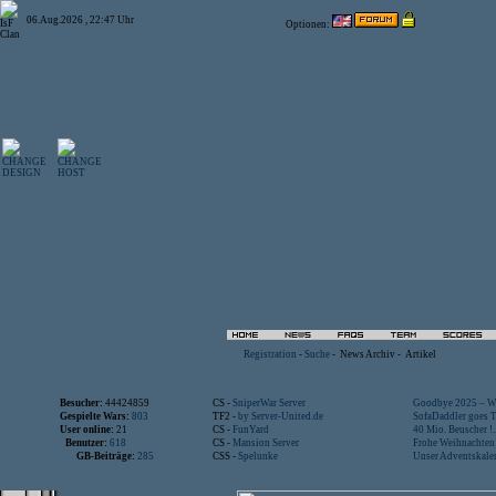
06.Aug.2026 , 22:47 Uhr
Optionen:
Registration
-
Suche
-
News Archiv
-
Artikel
Besucher:
44424859
CS -
SniperWar Server
Goodbye 2025 – Wi
Gespielte Wars:
803
TF2 -
by Server-United.de
SofaDaddler goes T.
User online:
21
CS -
FunYard
40 Mio. Beuscher !..
Benutzer:
618
CS -
Mansion Server
Frohe Weihnachten!
GB-Beiträge:
285
CSS -
Spelunke
Unser Adventskalen