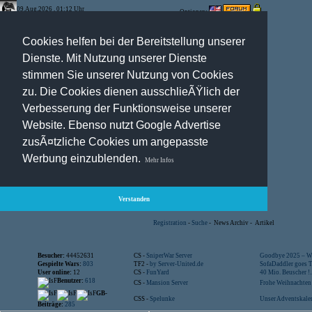
09.Aug.2026 , 01:12 Uhr
Optionen:
Cookies helfen bei der Bereitstellung unserer
Dienste. Mit Nutzung unserer Dienste
stimmen Sie unserer Nutzung von Cookies
zu. Die Cookies dienen ausschlieÃŸlich der
Verbesserung der Funktionsweise unserer
Website. Ebenso nutzt Google Advertise
zusÃ¤tzliche Cookies um angepasste
Werbung einzublenden.
Mehr Infos
Verstanden
Registration
-
Suche
-
News Archiv
-
Artikel
Besucher:
44452631
CS -
SniperWar Server
Goodbye 2025 – Wi
Gespielte Wars:
803
TF2 -
by Server-United.de
SofaDaddler goes T.
User online:
12
CS -
FunYard
40 Mio. Beuscher !..
Benutzer:
618
CS -
Mansion Server
Frohe Weihnachten!
GB-
CSS -
Spelunke
Unser Adventskalen
Beiträge:
285