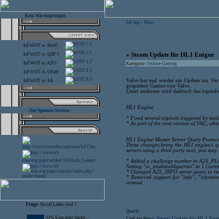
Kein War eingetragen
IsF-Hp
News
>
2:1
IsF.WOT
vs.
HoW
2:1
» Steam Update für HL1 Enigne
IsF.WOT
vs.
QSF-7
1:2
IsF.WOT
vs.
ANV
Kategorie:
Online-Gaming
0:2
IsF.WOT
vs.
OFaH
0:2
Valve hat mal wieder ein Update zur Verfü
IsF.WOT
vs.
SA
gespielten Games von Valve.
Unter anderem wird dadruch das irgendw
HL1 Engine
- Zur Sponsor Section -
* Fixed several exploits triggered by mal
* As part of the next version of VAC, whi
HL1 Engine Master Server Query Protoc
These changes bring the HL1 engine's qu
servers using a third party tool, you may
* Added a challenge number to A2S_PL
Setting "sv_enableoldqueries" to 1 (curre
* Changed A2S_INFO server query to requ
* Removed support for "info", "infost
instead
Frage:
Social Links sind ?
Quelle:
33% Eine gute Sache ...
Steam Update für HL1 Eni
Link zur News: