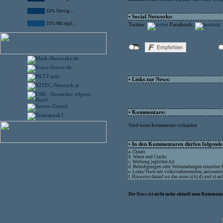
33% Nervig ...
• Social Networks:
33% Mir egal ...
Twitter:
Facebook:
• Links zur News:
• Kommentare:
Noch keine Kommentare vorhanden
• In den Kommentaren dürfen folgende I
a. Cheats
b. Warez und Cracks
c. Werbung jeglicher Art
d. Beleidigungen oder Verleumdungen einzelner
e. Links/Texte mit volksverhetzendem, antisemit
f. Hinweise darauf wo das unter a) b) d) und e) a
Die News ist nicht mehr aktuell neue Kommenta