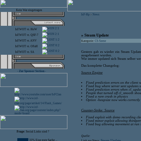
Kein War eingetragen
IsF-Hp
News
>
2:1
IsF.WOT
vs.
HoW
2:1
» Steam Update
IsF.WOT
vs.
QSF-7
1:2
IsF.WOT
vs.
ANV
Kategorie:
CS-Szene
0:2
IsF.WOT
vs.
OFaH
0:2
Gestern gab es wieder ein Steam Updat
IsF.WOT
vs.
SA
ausgebessert wurden.
Wie immer updated sich Steam selber wen
Das komplette Changelog:
- Zur Sponsor Section -
Source Engine
Fixed prediction errors on the client
Fixed bug where server sent updates s
Fixed prediction errors when cl_updat
People that turned off cl_smooth should
Fixed a rare crash in physics
Option -heapsize now works correctl
Counter-Strike: Source
Fixed exploit with demo recording cle
Fixed minor exploit allowing thirdpers
Fixed bug allowing movement at run 
Frage:
Social Links sind ?
Quelle:
33% Eine gute Sache ...
Steam Update
Link zur News: