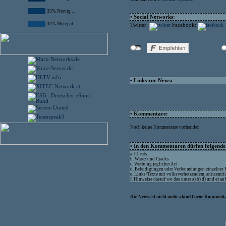
33% Nervig ...
• Social Networks:
33% Mir egal ...
Twitter:
Facebook:
• Links zur News:
• Kommentare:
Noch keine Kommentare vorhanden
• In den Kommentaren dürfen folgende I
a. Cheats
b. Warez und Cracks
c. Werbung jeglicher Art
d. Beleidigungen oder Verleumdungen einzelner
e. Links/Texte mit volksverhetzendem, antisemit
f. Hinweise darauf wo das unter a) b) d) und e) a
Die News ist nicht mehr aktuell neue Kommenta