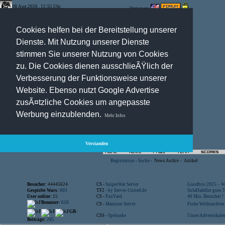
08.Aug.2026 , 12:55 Uhr
Optionen:
Cookies helfen bei der Bereitstellung unserer
Dienste. Mit Nutzung unserer Dienste
stimmen Sie unserer Nutzung von Cookies
zu. Die Cookies dienen ausschlieÃŸlich der
Verbesserung der Funktionsweise unserer
Website. Ebenso nutzt Google Advertise
zusÃ¤tzliche Cookies um angepasste
Werbung einzublenden.
Mehr Infos
Verstanden
Registration
-
Suche
-
News Archiv
-
Artikel
Besucher:
44445624
CS -
SniperWar Server
Goodbye 2025 – Wi
Gespielte Wars:
803
TF2 -
by Server-United.de
SofaDaddler goes T.
User online:
15
CS -
FunYard
40 Mio. Beuscher !..
Benutzer:
618
CS -
Mansion Server
Frohe Weihnachten!
GB-
CSS -
Spelunke
Unser Adventskalen
Beiträge:
285