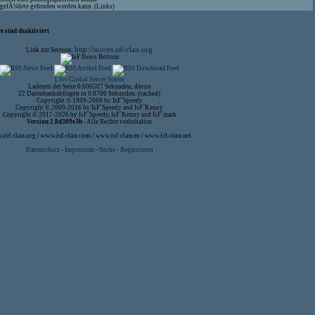
aufgefÃ¼hrte gefunden werden kann. (Links)
 sind deaktiviert
http://scores.isf-clan.org
Link zur Section:
Live Global Server Status
Ladezeit der Seite 0.606507 Sekunden, davon
22 Datenbankabfragen in 0.0700 Sekunden. (cached)
Copyright © 1999-2008 by IsF`Speedy
Copyright © 2009-2016 by IsF`Speedy and IsF`Kenny
Copyright © 2017-2026 by IsF`Speedy, IsF`Kenny and IsF`mark
Version 2.8d309e3b
- Alle Rechte vorbehalten
isf-clan.org
/
www.isf-clan.com
/
www.isf-clan.eu
/
www.isf-clan.net
Datenschutz
-
Impressum
-
Suche
-
Registrieren