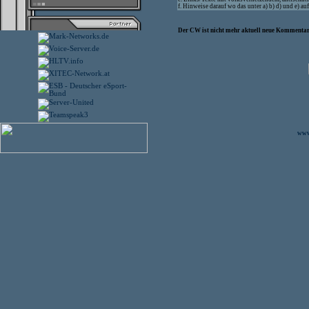
f. Hinweise darauf wo das unter a) b) d) und e) 
Der CW ist nicht mehr aktuell neue Kommentare
www.