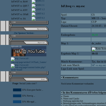
2:1
IsF.WOT
vs.
HoW
2:1
IsF.freq
vs.
my.esc
IsF.WOT
vs.
QSF-7
1:2
IsF.WOT
vs.
ANV
0:2
IsF.WOT
vs.
OFaH
Spiel:
CS
0:2
Typ:
MR 15 - 5on
IsF.WOT
vs.
SA
Liga:
CUP
Datum/Uhrzeit:
24.10.05 - 1
- Zur Sponsor Section -
Endergebnis:
16:11
Map 1:
de_nuke
Ergebnis Map 1:
16:11
Match-Kommentar:
Tjo, das ist 
Link zum Match:
IsF vs my.esc
Liga-Link zum Spiel:
• Kommentare:
Frage:
Social Links sind ?
Noch keine Kommentare vorhanden
33% Eine gute Sache ...
• In den Kommentaren dÃ¼rfen folgende
33% Nervig ...
a. Cheats
b. Warez und Cracks
c. Werbung jeglicher Art
33% Mir egal ...
d. Beleidigungen oder Verleumdungen einzelner
e. Links/Texte mit volksverhetzendem, antisemit