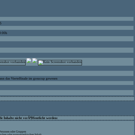
5
8:00h
dann das Viertelfinale im gosucup gewesen
 Inhalte nicht verÃ¶ffentlicht werden:
 Personen oder Gruppen
ischen oder pornographischen Inhalt