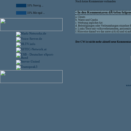
Noch keine Kommentare vorhanden
33% Nervig ...
• In den Kommentaren dÃ¼rfen folgende
33% Mir egal ...
a. Cheats
b. Warez und Cracks
c. Werbung jeglicher Art
d. Beleidigungen oder Verleumdungen einzelner
e. Links/Texte mit volksverhetzendem, antisemit
f. Hinweise darauf wo das unter a) b) d) und e) 
Der CW ist nicht mehr aktuell neue Kommentare
www.