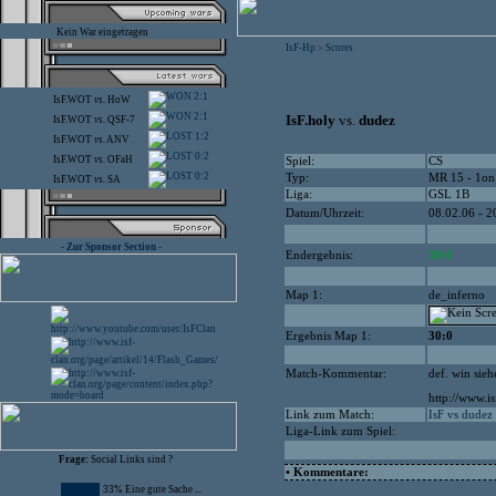
Kein War eingetragen
IsF-Hp
Scores
>
2:1
IsF.WOT
vs.
HoW
2:1
IsF.holy
vs.
dudez
IsF.WOT
vs.
QSF-7
1:2
IsF.WOT
vs.
ANV
0:2
IsF.WOT
vs.
OFaH
Spiel:
CS
0:2
Typ:
MR 15 - 1on
IsF.WOT
vs.
SA
Liga:
GSL 1B
Datum/Uhrzeit:
08.02.06 - 2
- Zur Sponsor Section -
Endergebnis:
30:0
Map 1:
de_inferno
Ergebnis Map 1:
30:0
Match-Kommentar:
def. win sieh
http://www.
Link zum Match:
IsF vs dudez
Liga-Link zum Spiel:
Frage:
Social Links sind ?
• Kommentare:
33% Eine gute Sache ...