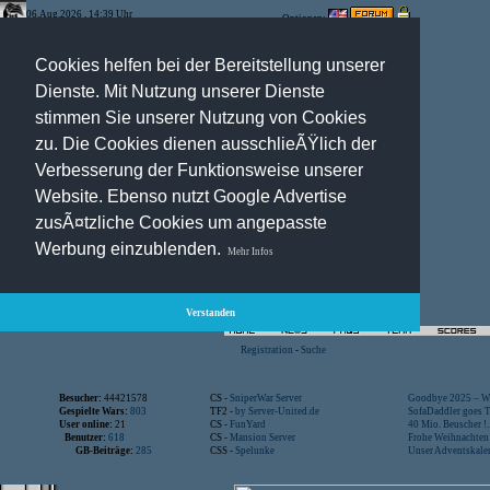
06.Aug.2026 , 14:39 Uhr
Optionen:
Cookies helfen bei der Bereitstellung unserer
Dienste. Mit Nutzung unserer Dienste
stimmen Sie unserer Nutzung von Cookies
zu. Die Cookies dienen ausschlieÃŸlich der
Verbesserung der Funktionsweise unserer
Website. Ebenso nutzt Google Advertise
zusÃ¤tzliche Cookies um angepasste
Werbung einzublenden.
Mehr Infos
Verstanden
Registration
-
Suche
Besucher:
44421578
CS -
SniperWar Server
Goodbye 2025 – Wi
Gespielte Wars:
803
TF2 -
by Server-United.de
SofaDaddler goes T.
User online:
21
CS -
FunYard
40 Mio. Beuscher !..
Benutzer:
618
CS -
Mansion Server
Frohe Weihnachten!
GB-Beiträge:
285
CSS -
Spelunke
Unser Adventskalen