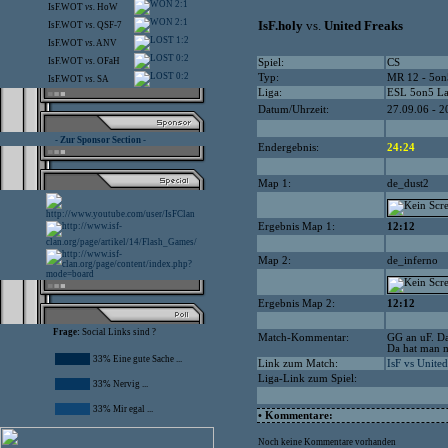
2:1
IsF.WOT
vs.
HoW
2:1
IsF.holy
vs.
United Freaks
IsF.WOT
vs.
QSF-7
1:2
IsF.WOT
vs.
ANV
0:2
IsF.WOT
vs.
OFaH
Spiel:
CS
0:2
Typ:
MR 12 - 5on
IsF.WOT
vs.
SA
Liga:
ESL 5on5 L
Datum/Uhrzeit:
27.09.06 - 2
- Zur Sponsor Section -
Endergebnis:
24:24
Map 1:
de_dust2
Ergebnis Map 1:
12:12
Map 2:
de_inferno
Ergebnis Map 2:
12:12
Frage:
Social Links sind ?
Match-Kommentar:
GG an uF. Da
Da hat man m
33% Eine gute Sache ...
Link zum Match:
IsF vs Unite
Liga-Link zum Spiel:
33% Nervig ...
33% Mir egal ...
• Kommentare:
Noch keine Kommentare vorhanden