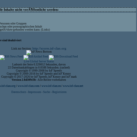
 Inhalte nicht verÃ¶ffentlicht werden:
 Personen oder Gruppen
ischen oder pornographischen Inhalt
aufgefÃ¼hrte gefunden werden kann. (Links)
 sind deaktiviert
http://scores.isf-clan.org
Link zur Section:
Live Global Server Status
Ladezeit der Seite 0.329052 Sekunden, davon
22 Datenbankabfragen in 0.0588 Sekunden. (cached)
Copyright © 1999-2008 by IsF`Speedy
Copyright © 2009-2016 by IsF`Speedy and IsF`Kenny
Copyright © 2017-2026 by IsF`Speedy, IsF`Kenny and IsF`mark
Version 2.8d309e3b
- Alle Rechte vorbehalten
isf-clan.org
/
www.isf-clan.com
/
www.isf-clan.eu
/
www.isf-clan.net
Datenschutz
-
Impressum
-
Suche
-
Registrieren