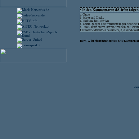
• In den Kommentaren dÃ¼rfen folgende
a. Cheats
b. Warez und Cracks
c. Werbung jeglicher Art
d. Beleidigungen oder Verleumdungen einzelner
e. Links/Texte mit volksverhetzendem, antisemit
f. Hinweise darauf wo das unter a) b) d) und e) 
Der CW ist nicht mehr aktuell neue Kommentare
www.