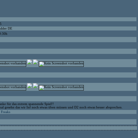
5
adder DE
0:30h
nke für das extrem spannende Spiel!!
al gesehn das wir Inf noch etwas üben müssen und D2 noch etwas besser absprechen.
d Freaks