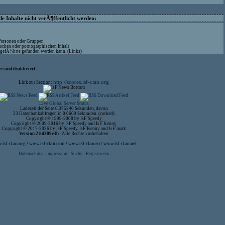
 Inhalte nicht verÃ¶ffentlicht werden:
 Personen oder Gruppen
ischen oder pornographischen Inhalt
aufgefÃ¼hrte gefunden werden kann. (Links)
 sind deaktiviert
http://scores.isf-clan.org
Link zur Section:
Live Global Server Status
Ladezeit der Seite 0.375240 Sekunden, davon
23 Datenbankabfragen in 0.0609 Sekunden. (cached)
Copyright © 1999-2008 by IsF`Speedy
Copyright © 2009-2016 by IsF`Speedy and IsF`Kenny
Copyright © 2017-2026 by IsF`Speedy, IsF`Kenny and IsF`mark
Version 2.8d309e3b
- Alle Rechte vorbehalten
isf-clan.org
/
www.isf-clan.com
/
www.isf-clan.eu
/
www.isf-clan.net
Datenschutz
-
Impressum
-
Suche
-
Registrieren