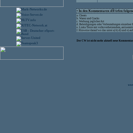
• In den Kommentaren dÃ¼rfen folgende
a. Cheats
b. Warez und Cracks
c. Werbung jeglicher Art
d. Beleidigungen oder Verleumdungen einzelner
e. Links/Texte mit volksverhetzendem, antisemit
f. Hinweise darauf wo das unter a) b) d) und e) 
Der CW ist nicht mehr aktuell neue Kommentare
www.