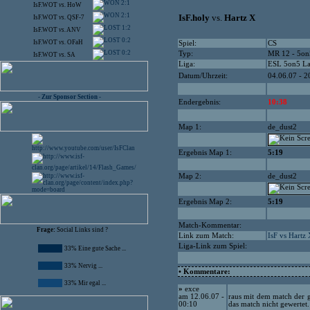
2:1
IsF.WOT
vs.
HoW
2:1
IsF.holy
vs.
Hartz X
IsF.WOT
vs.
QSF-7
1:2
IsF.WOT
vs.
ANV
0:2
IsF.WOT
vs.
OFaH
Spiel:
CS
0:2
Typ:
MR 12 - 5on
IsF.WOT
vs.
SA
Liga:
ESL 5on5 L
Datum/Uhrzeit:
04.06.07 - 2
- Zur Sponsor Section -
Endergebnis:
10:38
Map 1:
de_dust2
Ergebnis Map 1:
5:19
Map 2:
de_dust2
Ergebnis Map 2:
5:19
Match-Kommentar:
Frage:
Social Links sind ?
Link zum Match:
IsF vs Hartz
Liga-Link zum Spiel:
33% Eine gute Sache ...
33% Nervig ...
• Kommentare:
33% Mir egal ...
»
exce
raus mit dem match der g
am 12.06.07 -
das match nicht gewertet.
00:10