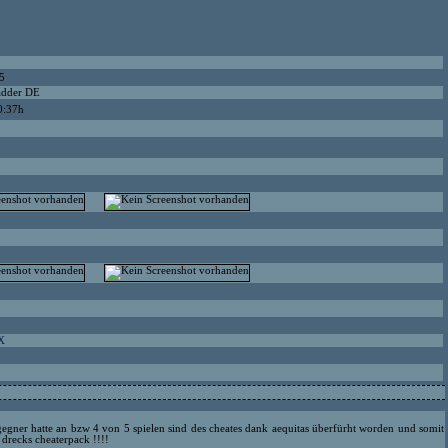
5
adder DE
0:37h
 X
egner hatte an bzw 4 von 5 spielen sind des cheates dank aequitas überfürht worden und somit
 drecks cheaterpack !!!!