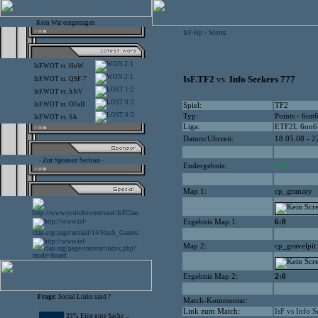
Kein War eingetragen
IsF-Hp
Scores
>
2:1
IsF.WOT
vs.
HoW
2:1
IsF.TF2
vs.
Info Seekers 777
IsF.WOT
vs.
QSF-7
1:2
IsF.WOT
vs.
ANV
0:2
IsF.WOT
vs.
OFaH
Spiel:
TF2
0:2
Typ:
Points - 6on
IsF.WOT
vs.
SA
Liga:
ETF2L 6on6
Datum/Uhrzeit:
18.05.08 - 2
- Zur Sponsor Section -
Endergebnis:
2:0
Map 1:
cp_granary
Ergebnis Map 1:
6:0
Map 2:
cp_gravelpit
Ergebnis Map 2:
2:0
Frage:
Social Links sind ?
Match-Kommentar:
Link zum Match:
IsF vs Info 
33% Eine gute Sache ...