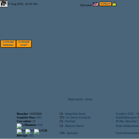
07.Aug.2026 , 16:45 Uhr
Optionen:
Registration
-
Suche
Besucher:
44433660
CS -
SniperWar Server
Goodbye 2025 – Wi
Gespielte Wars:
803
TF2 -
by Server-United.de
SofaDaddler goes T.
User online:
21
CS -
FunYard
40 Mio. Beuscher !..
Benutzer:
618
CS -
Mansion Server
Frohe Weihnachten!
GB-
CSS -
Spelunke
Unser Adventskalen
Beiträge:
285