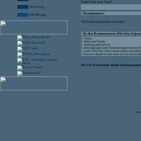
Liga-Link zum Spiel:
33% Nervig ...
• Kommentare:
33% Mir egal ...
Noch keine Kommentare vorhanden
• In den Kommentaren dÃ¼rfen folgende
a. Cheats
b. Warez und Cracks
c. Werbung jeglicher Art
d. Beleidigungen oder Verleumdungen einzelner
e. Links/Texte mit volksverhetzendem, antisemit
f. Hinweise darauf wo das unter a) b) d) und e) 
Der CW ist nicht mehr aktuell neue Kommentare
www.