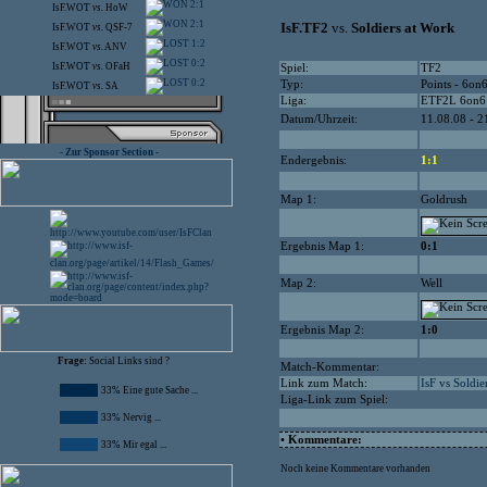
2:1
IsF.WOT
vs.
HoW
2:1
IsF.TF2
vs.
Soldiers at Work
IsF.WOT
vs.
QSF-7
1:2
IsF.WOT
vs.
ANV
0:2
IsF.WOT
vs.
OFaH
Spiel:
TF2
0:2
Typ:
Points - 6on
IsF.WOT
vs.
SA
Liga:
ETF2L 6on6
Datum/Uhrzeit:
11.08.08 - 2
- Zur Sponsor Section -
Endergebnis:
1:1
Map 1:
Goldrush
Ergebnis Map 1:
0:1
Map 2:
Well
Ergebnis Map 2:
1:0
Frage:
Social Links sind ?
Match-Kommentar:
Link zum Match:
IsF vs Soldie
33% Eine gute Sache ...
Liga-Link zum Spiel:
33% Nervig ...
• Kommentare:
33% Mir egal ...
Noch keine Kommentare vorhanden