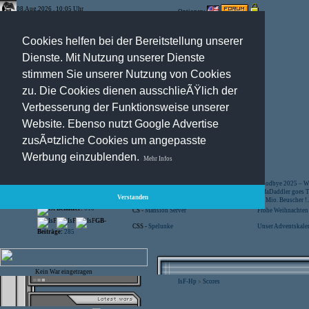
08.Aug.2026 , 10:05 Uhr
Optionen:
Cookies helfen bei der Bereitstellung unserer
Dienste. Mit Nutzung unserer Dienste
stimmen Sie unserer Nutzung von Cookies
zu. Die Cookies dienen ausschlieÃŸlich der
Verbesserung der Funktionsweise unserer
Website. Ebenso nutzt Google Advertise
zusÃ¤tzliche Cookies um angepasste
Registration
-
Suche
Werbung einzublenden.
Mehr Infos
Besucher:
44442908
CS -
SniperWar Server
Goodbye 2025 – Wi
Gespielte Wars:
803
TF2 -
by Server-United.de
SofaDaddler goes T.
Verstanden
User online:
35
CS -
FunYard
40 Mio. Beuscher !..
Benutzer:
618
CS -
Mansion Server
Frohe Weihnachten!
GB-
CSS -
Spelunke
Unser Adventskalen
Beiträge:
285
Kein War eingetragen
IsF-Hp
Scores
>