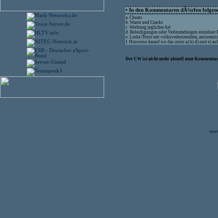
• In den Kommentaren dÃ¼rfen folgende
a. Cheats
b. Warez und Cracks
c. Werbung jeglicher Art
d. Beleidigungen oder Verleumdungen einzelner
e. Links/Texte mit volksverhetzendem, antisemit
f. Hinweise darauf wo das unter a) b) d) und e) 
Der CW ist nicht mehr aktuell neue Kommentare
www.