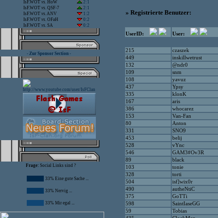
IsF.WOT
vs.
HoW
2:1
IsF.WOT
vs.
QSF-7
2:1
» Registrierte Benutzer:
IsF.WOT
vs.
ANV
1:2
IsF.WOT
vs.
OFaH
0:2
IsF.WOT
vs.
SA
0:2
UserID:
User:
215
czaszek
- Zur Sponsor Section -
449
inskillwetrust
132
@ndr0
109
snm
108
yavuz
437
Ypsy
335
klonK
167
aris
386
whocarez
153
Van-Fan
80
Anton
331
SNO9
453
belij
528
vYnc
546
GAM3#Ov3R
89
black
Frage:
Social Links sind ?
103
tonie
328
torti
33% Eine gute Sache ...
504
isf]wix0r
490
autheNtiC
33% Nervig ...
375
GoTTi
33% Mir egal ...
598
SaintIaseGG
59
Tobias