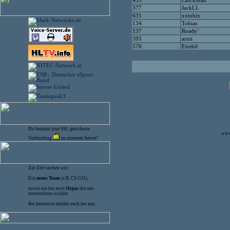
435
ClockMan
377
JackLL
631
xxtobix
134
Tobias
137
Roady`
395
arnii
576
Etrebil
Du benutzt eine SSL gesicherte
www.
Verbindung
zu unserem Server!
Zur Zeit suchen wir:
Ein
neues Team
(z.B. CS:GO),
sowie ein bis zwei
Orgas
die uns
unterstützen wollen.
Bei Interresse meldet euch bei uns.