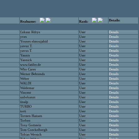
Details:
Realname:
Rank:
£ukasz Jêdrys
User
Details
yves
User
Details
Younes elmoujahid
User
Details
yavuz T.
User
Details
yavus T.
User
Details
Yannis
User
Details
Yannick
User
Details
www.fatifer.de
User
Details
Who Cares
User
Details
Werner Behrends
User
Details
Weber
User
Details
WALDI
User
Details
Waldemar
User
Details
Vincent
User
Details
unbekannt
User
Details
ünalp
User
Details
TURBO
User
Details
torti
User
Details
Torsten Hansen
User
Details
Torben
User
Details
Tony Gottstein
User
Details
Tom Coeckelbergh
User
Details
Tobias Wersich
User
Details