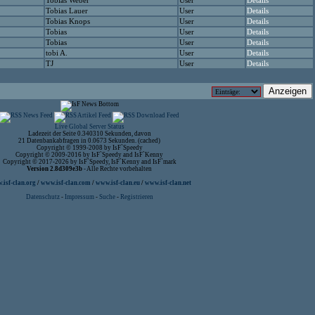
Tobias Weber
User
Details
Tobias Lauer
User
Details
Tobias Knops
User
Details
Tobias
User
Details
Tobias
User
Details
tobi A.
User
Details
TJ
User
Details
Live Global Server Status
Ladezeit der Seite 0.340310 Sekunden, davon
21 Datenbankabfragen in 0.0673 Sekunden. (cached)
Copyright © 1999-2008 by IsF`Speedy
Copyright © 2009-2016 by IsF`Speedy and IsF`Kenny
Copyright © 2017-2026 by IsF`Speedy, IsF`Kenny and IsF`mark
Version 2.8d309e3b
- Alle Rechte vorbehalten
isf-clan.org
/
www.isf-clan.com
/
www.isf-clan.eu
/
www.isf-clan.net
Datenschutz
-
Impressum
-
Suche
-
Registrieren