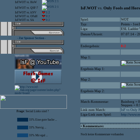
2:1
IsF.WOT
vs.
HoW
2:1
IsF.WOT
vs.
Only Fools and Hors
IsF.WOT
vs.
QSF-7
IsF.WOT
vs.
ANV
1:2
IsF.WOT
vs.
OFaH
0:2
Spiel:
WOT
IsF.WOT
vs.
SA
0:2
Typ:
Points - 1on
Liga:
ESL Ladder
Datum/Uhrzeit:
07.07.14 - 2
- Zur Sponsor Section -
Endergebnis:
0:2
Map 1:
Ergebnis Map 1:
Map 2:
Ergebnis Map 2:
Match-Kommentar:
Ruinberg = 0
Steppen = 0:
Link zum Match:
IsF vs Only 
Frage:
Social Links sind ?
Liga-Link zum Spiel:
http://www.e
33% Eine gute Sache ...
• Kommentare:
33% Nervig ...
Noch keine Kommentare vorhanden
33% Mir egal ...