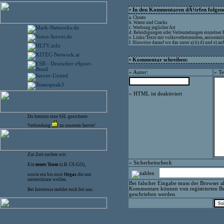
• In den Kommentaren dÃ¼rfen folgende
a. Cheats
b. Warez und Cracks
c. Werbung jeglicher Art
d. Beleidigungen oder Verleumdungen einzelner
e. Links/Texte mit volksverhetzendem, antisemit
f. Hinweise darauf wo das unter a) b) d) und e) 
• Kommentar schreiben:
» Autor:
» Te
» HTML ist deaktiviert
Du benutzt eine SSL gesicherte
Verbindung
zu unserem Server!
Zur Zeit suchen wir:
» Sicherheitscheck
Ein
neues Team
(z.B. CS:GO),
sowie ein bis zwei
Orgas
die uns
unterstützen wollen.
Bei falscher Eingabe muss der Browser ak
Kommentare können von registrierten Be
Bei Interresse meldet euch bei uns.
geschrieben werden.