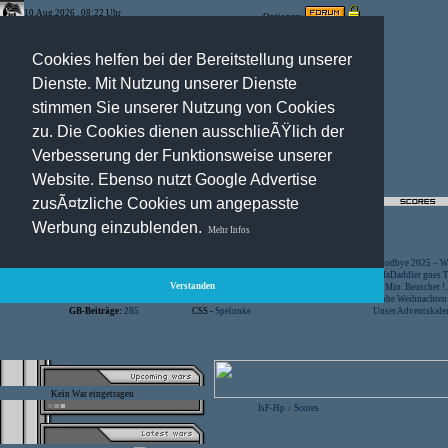
10.Aug.2026 , 08:22 Uhr
Optionen:
Cookies helfen bei der Bereitstellung unserer
Dienste. Mit Nutzung unserer Dienste
stimmen Sie unserer Nutzung von Cookies
zu. Die Cookies dienen ausschlieÃŸlich der
Verbesserung der Funktionsweise unserer
Website. Ebenso nutzt Google Advertise
zusÃ¤tzliche Cookies um angepasste
Registration
-
Suche
Werbung einzublenden.
Mehr Infos
Besucher:
44466156
CS -
SniperWar Server
Goodbye 2025 – Wi
Gespielte Wars:
803
TF2 -
by Server-United.de
SofaDaddler goes T.
Verstanden
User online:
20
CS -
FunYard
40 Mio. Beuscher !..
Benutzer:
618
CS -
Mansion Server
Frohe Weihnachten!
GB-Beiträge:
285
CSS -
Spelunke
Unser Adventskalen
Kein War eingetragen
IsF-Hp
Scores
>