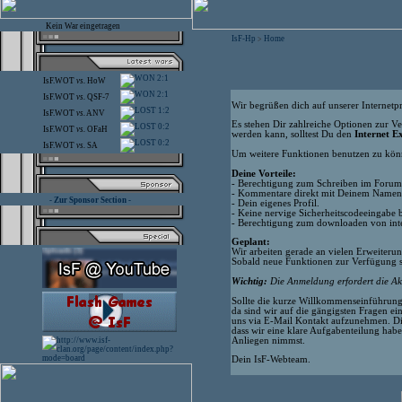
Kein War eingetragen
IsF-Hp
Home
>
2:1
IsF.WOT
vs.
HoW
2:1
IsF.WOT
vs.
QSF-7
Wir begrüßen dich auf unserer Internetp
1:2
IsF.WOT
vs.
ANV
Es stehen Dir zahlreiche Optionen zur V
0:2
IsF.WOT
vs.
OFaH
werden kann, solltest Du den
Internet E
0:2
IsF.WOT
vs.
SA
Um weitere Funktionen benutzen zu könn
Deine Vorteile:
- Berechtigung zum Schreiben im Forum
- Kommentare direkt mit Deinem Namen 
- Zur Sponsor Section -
- Dein eigenes Profil.
- Keine nervige Sicherheitscodeeingabe 
- Berechtigung zum downloaden von inte
Geplant:
Wir arbeiten gerade an vielen Erweiterun
Sobald neue Funktionen zur Verfügung s
Wichtig:
Die Anmeldung erfordert die Ak
Sollte die kurze Willkommenseinführung n
da sind wir auf die gängigsten Fragen ei
uns via E-Mail Kontakt aufzunehmen. Di
dass wir eine klare Aufgabenteilung hab
Anliegen nimmst.
Dein IsF-Webteam.