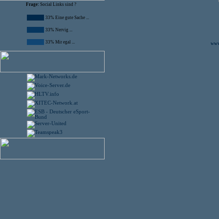
Frage:
Social Links sind ?
33% Eine gute Sache ...
33% Nervig ...
33% Mir egal ...
www.