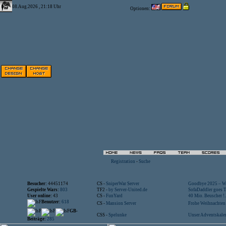
08.Aug.2026 , 21:18 Uhr
Optionen:
Registration
-
Suche
Besucher:
44451174
CS -
SniperWar Server
Goodbye 2025 – Wi
Gespielte Wars:
803
TF2 -
by Server-United.de
SofaDaddler goes T.
User online:
43
CS -
FunYard
40 Mio. Beuscher !..
Benutzer:
618
CS -
Mansion Server
Frohe Weihnachten!
GB-
CSS -
Spelunke
Unser Adventskalen
Beiträge:
285