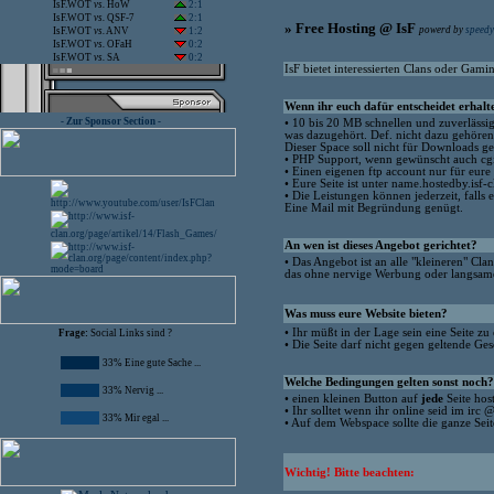
IsF.WOT
vs.
HoW
2:1
IsF.WOT
vs.
QSF-7
2:1
» Free Hosting @ IsF
powerd by
speedy
IsF.WOT
vs.
ANV
1:2
IsF.WOT
vs.
OFaH
0:2
IsF.WOT
vs.
SA
0:2
IsF bietet interessierten Clans oder Gami
Wenn ihr euch dafür entscheidet erhalte
- Zur Sponsor Section -
• 10 bis 20 MB schnellen und zuverlässi
was dazugehört. Def. nicht dazu gehören
Dieser Space soll nicht für Downloads g
• PHP Support, wenn gewünscht auch cgi
• Einen eigenen ftp account nur für eure 
• Eure Seite ist unter name.hostedby.isf-
• Die Leistungen können jederzeit, falls 
Eine Mail mit Begründung genügt.
An wen ist dieses Angebot gerichtet?
• Das Angebot ist an alle "kleineren" Cl
das ohne nervige Werbung oder langsam
Was muss eure Website bieten?
• Ihr müßt in der Lage sein eine Seite zu 
Frage:
Social Links sind ?
• Die Seite darf nicht gegen geltende G
33% Eine gute Sache ...
Welche Bedingungen gelten sonst noch?
33% Nervig ...
• einen kleinen Button auf
jede
Seite host
• Ihr solltet wenn ihr online seid im irc 
33% Mir egal ...
• Auf dem Webspace sollte die ganze Seit
Wichtig! Bitte beachten: