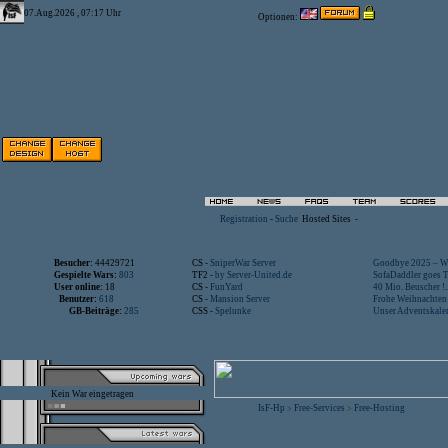
07.Aug.2026 , 07:17 Uhr
Optionen:
Registration
-
Suche
Hosted Sites
-
Besucher:
44429721
CS -
SniperWar Server
Goodbye 2025 – Wi
Gespielte Wars:
803
TF2 -
by Server-United.de
SofaDaddler goes T.
User online:
18
CS -
FunYard
40 Mio. Beuscher !..
Benutzer:
618
CS -
Mansion Server
Frohe Weihnachten!
GB-Beiträge:
285
CSS -
Spelunke
Unser Adventskalen
Kein War eingetragen
IsF-Hp
Free-Services
Free-Hosting
>
>