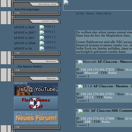
Kein War eingetragen
IsF-Hp
Server
Public Server
>
>
2:1
IsF.WOT
vs.
HoW
2:1
Du wolltest also schon immer einmal eine
IsF.WOT
vs.
QSF-7
Dann hast du hier die Möglichkeit dazu, 
1:2
IsF.WOT
vs.
ANV
Unsere Publicserver sind alle VAC secu
0:2
IsF.WOT
vs.
OFaH
Dennoch kommt es immer wieder vor, das
0:2
Sollte Euch ein Spieler auffallen, dann 
IsF.WOT
vs.
SA
nachträglich gebanned werden kann.
•
:
IsF-Clan.com - Minecra
- Zur Sponsor Section -
IP:
136.243.174.101:27820
/ Slots:
16
h
Spiel:
Minecraft
/ TYP:
Public
[
]
connect
•
:
IsF-Clan.com - Mansion - 
IP:
136.243.174.101:27015
/ Slots:
10
c
Spiel:
CS 1.6
/ TYP:
Public
[
]
connect
•
:
IsF-Clan.com ARK Communi
IP:
136.243.174.101:27800
/ Slots:
42
P
Spiel:
ARK
/ TYP:
Public
[
]
connect