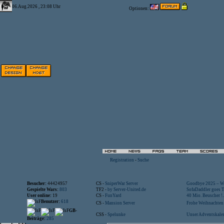
06.Aug.2026 , 23:08 Uhr
Optionen:
Registration
-
Suche
Besucher:
44424957
CS -
SniperWar Server
Goodbye 2025 – Wi
Gespielte Wars:
803
TF2 -
by Server-United.de
SofaDaddler goes T.
User online:
19
CS -
FunYard
40 Mio. Beuscher !..
Benutzer:
618
CS -
Mansion Server
Frohe Weihnachten!
GB-
CSS -
Spelunke
Unser Adventskalen
Beiträge:
285