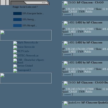
•
:
IsF-Clan.com - CS:GO
Frage:
Social Links sind ?
IP:
136.243.174.101:27950
/ Slots:
12
P
Spiel:
CS:GO
/ TYP:
Public
33% Eine gute Sache ...
[
]
connect
33% Nervig ...
•
:
L4D2 by IsF-Clan.com
33% Mir egal ...
IP:
136.243.174.101:27095
/ Slots:
4/8
4
Spiel:
L4D2
/ TYP:
Public
[
]
connect
•
:
L4D2 by IsF-Clan.com
IP:
136.243.174.101:27096
/ Slots:
4/8
4
Spiel:
L4D2
/ TYP:
Public
[
]
connect
•
:
L4D2 by IsF-Clan.com
IP:
136.243.174.101:27097
/ Slots:
4/8
4
Spiel:
L4D2
/ TYP:
Public
[
]
connect
•
:
IsF-Clan.com - CS:GO De
IP:
136.243.174.101:27900
/ Slots:
12
D
Spiel:
CS:GO
/ TYP:
Public
[
]
connect
•
:
IsF-Clan.com QuakeLi