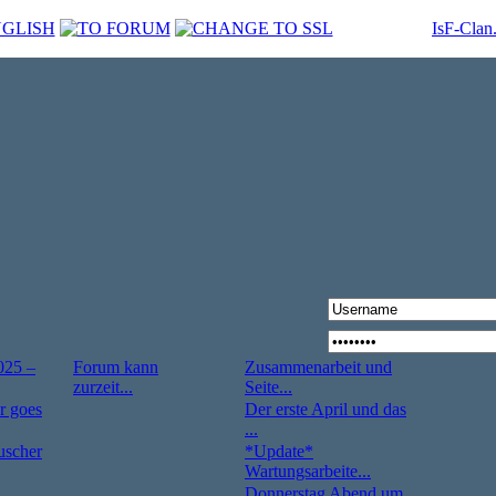
IsF-Clan
025 –
Forum kann
Zusammenarbeit und
zurzeit...
Seite...
r goes
Der erste April und das
...
uscher
*Update*
Wartungsarbeite...
Donnerstag Abend um