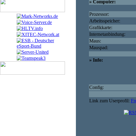
» Computer:
Prozessor:
Arbeitsspeicher:
Grafikkarte:
Internetanbindung:
Maus:
Mauspad:
» Info:
Config:
Link zum Userprofil:
Fr