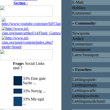
E-Mail:
Section -
Hobbies:
Kommentar:
» Community:
Newsposts:
Artikel:
Kommentare:
Forumposts:
Latest forumpost:
Frage:
Social Links
sind ?
» Favorites:
33% Eine gute
Lieblingsspiele:
Sache ...
Lieblingssmaps:
Lieblingswaffe:
33% Nervig ...
Lieblingswebsite:
33% Mir egal
Lieblingsmusik/band:
...