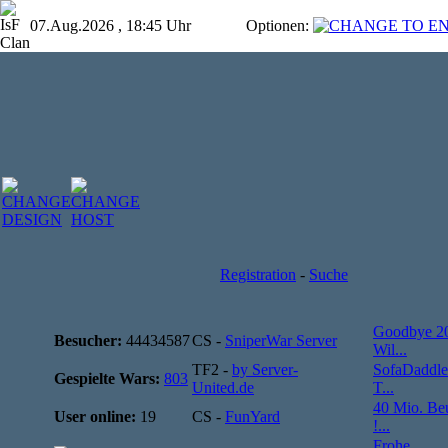
07.Aug.2026 , 18:45 Uhr
Optionen:
Registration
-
Suche
Goodbye 2
Besucher:
44434587
CS -
SniperWar Server
Wil...
TF2 -
by Server-
SofaDaddle
Gespielte Wars:
803
United.de
T...
40 Mio. Be
User online:
19
CS -
FunYard
!...
Frohe