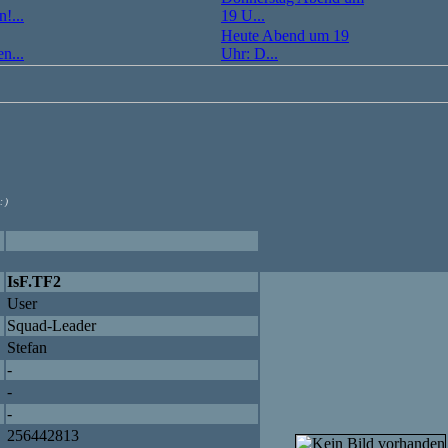
!...
19 U...
Heute Abend um 19
n...
Uhr: D...
: )
IsF.TF2
User
Squad-Leader
Stefan
-
-
-
256442813