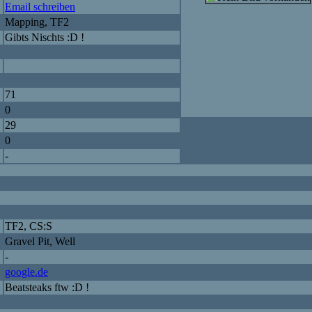
Email schreiben
Mapping, TF2
Gibts Nischts :D !
71
0
29
0
-
TF2, CS:S
Gravel Pit, Well
-
google.de
Beatsteaks ftw :D !