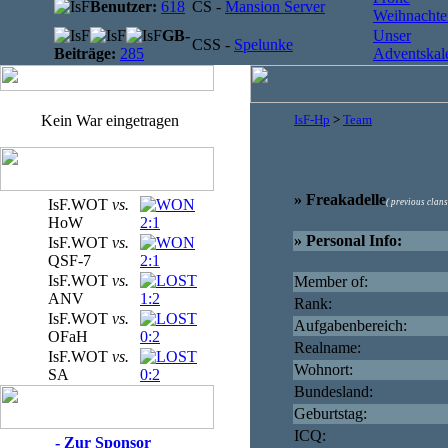
Benutzer:
618
CS -
Mansion Server
Weihnachten
GB-
Unser
CSS -
Spelunke
Beiträge:
285
Adventskale
Kein War eingetragen
IsF-Hp
>
Team
» Freakadelle
IsF.WOT
vs.
( previous clans
HoW
2:1
» Personal Info:
IsF.WOT
vs.
QSF-7
2:1
IsF.WOT
vs.
Member of:
ANV
1:2
Rank:
IsF.WOT
vs.
Aufgabenbereich:
OFaH
0:2
Realname:
IsF.WOT
vs.
Wohnort:
SA
0:2
Bundesland:
Geburtstag:
ICQ:
- Zur Sponsor