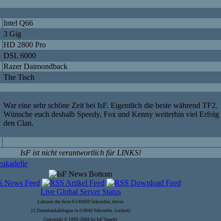
Intel Q66
3 Gig
HD 2800 Pro
DSL 6000
Razer Daimondback
The Tisch
War eine sehr schöne Zeit bei IsF. Eigentlich die beste während TF2.
Wünsche euch deshalb Speedy, Fox und Kenny weiterhin viel Erfolg 
den Clan.
IsF ist nicht verantwortlich für LINKS!
eakadelle
Live Global Server Status
Ladezeit der Seite 0.540660 Sekunden, davon
21 Datenbankabfragen in 0.0840 Sekunden. (cached)
Copyright © 1999-2008 by IsF`Speedy