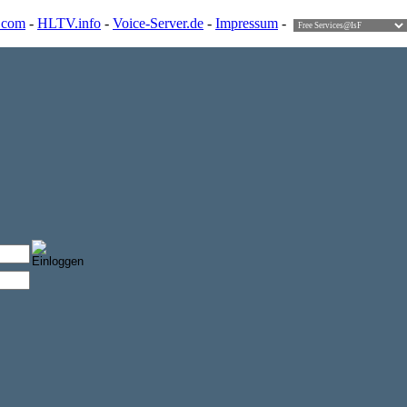
.com
-
HLTV.info
-
Voice-Server.de
-
Impressum
-